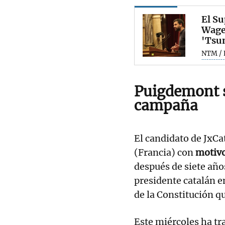
El S
Wagen
'Tsu
NTM / 
Puigdemont s
campaña
El candidato de JxCa
(Francia) con
motivo
después de siete año
presidente catalán en
de la Constitución qu
Este miércoles ha tra