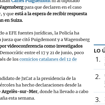
atalán
Carles Puigdemont
ni al diputado
Wagensberg
para que declaren en el caso
, y que
está a la espera de recibir respuesta
an en Suiza.
 a EFE fuentes jurídicas, la Policía ha
la jueza que citó Puigdemont y a Wagensberg
por videoconferencia como investigados
LO 
Democràtic entre el 17 y 21 de junio, poco
1
és de los
comicios catalanes del 12 de
2
didato de JxCat a la presidencia de la
iércoles ha hecho declaraciones desde la
e
Argelès-sur-Mer
, donde ha llevado a cabo
3
paña esta semana.