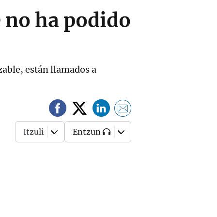
 no ha podido
zable, están llamados a
Itzuli
Entzun