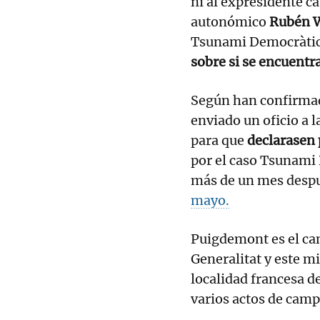
ni al expresidente c
autonómico
Rubén 
Tsunami Democràtic
sobre si se encuentr
Según han confirmado
enviado un oficio a 
para que
declarasen 
por el caso Tsunami 
más de un mes despu
mayo.
Puigdemont es el can
Generalitat y este m
localidad francesa d
varios actos de cam