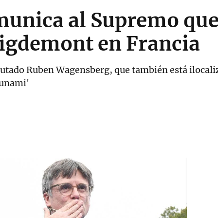
omunica al Supremo que
uigdemont en Francia
iputado Ruben Wagensberg, que también está ilocali
sunami'