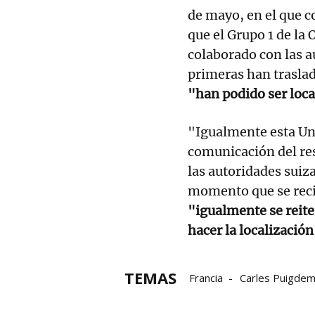
de mayo, en el que 
que el Grupo 1 de la
colaborado con las au
primeras han trasla
"han podido ser loca
"Igualmente esta Uni
comunicación del res
las autoridades suiz
momento que se recib
"igualmente se reiter
hacer la localizació
TEMAS
Francia
Carles Puigde