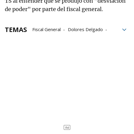
TS al entender que se produjo con "desviación
de poder" por parte del fiscal general.
TEMAS
Fiscal General
Dolores Delgado
Tribunal Supremo
Memoria democrática
derechos humanos
Consejo de Ministros