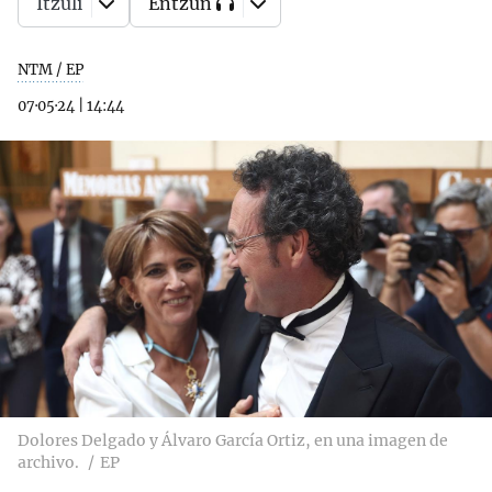
Itzuli
Entzun
NTM / EP
07·05·24
|
14:44
Dolores Delgado y Álvaro García Ortiz, en una imagen de
archivo.
EP