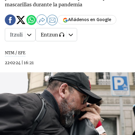
mascarillas durante la pandemia
Añádenos en Google
Itzuli
Entzun
NTM / EFE
22·02·24
|
16:21