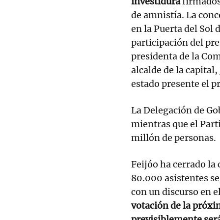
investidura
firmados
de amnistía. La con
en la Puerta del Sol
participación del pr
presidenta de la Com
alcalde de la capita
estado presente el p
La Delegación de Gob
mientras que el Parti
millón de personas.
Feijóo ha cerrado l
80.000 asistentes se
con un discurso en e
votación de la próx
previsiblemente será 