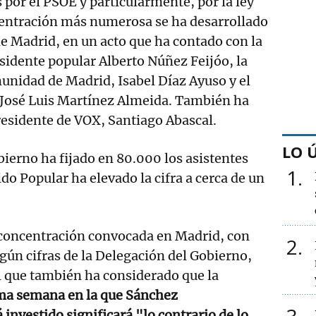
 por el PSOE y particularmente, por la ley
centración más numerosa se ha desarrollado
 de Madrid, en un acto que ha contado con la
esidente popular Alberto Núñez Feijóo, la
unidad de Madrid, Isabel Díaz Ayuso y el
l, José Luis Martínez Almeida. También ha
residente de VOX, Santiago Abascal.
LO 
ierno ha fijado en 80.000 los asistentes
1
do Popular ha elevado la cifra a cerca de un
a concentración convocada en Madrid, con
2
gún cifras de la Delegación del Gobierno,
l que también ha considerado que la
ima semana en la que Sánchez
investido significará "lo contrario de lo