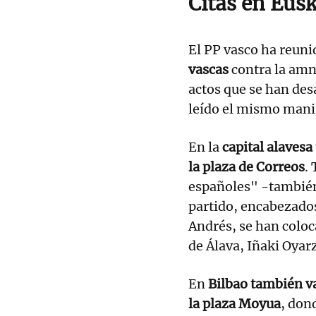
Citas en Eus
El PP vasco ha reuni
vascas
contra la amni
actos que se han desa
leído el mismo mani
En la
capital alaves
la plaza de Correos
.
españoles" -también
partido, encabezados
Andrés, se han coloc
de Álava, Iñaki Oyar
En
Bilbao también va
la plaza Moyua
, don