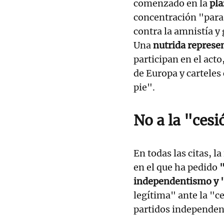
comenzado en la
pla
concentración "para 
contra la amnistía y 
Una
nutrida represen
participan en el act
de Europa y cartele
pie".
No a la "ces
En todas las citas, 
en el que ha pedido
"
independentismo y "
legítima" ante la "c
partidos independent