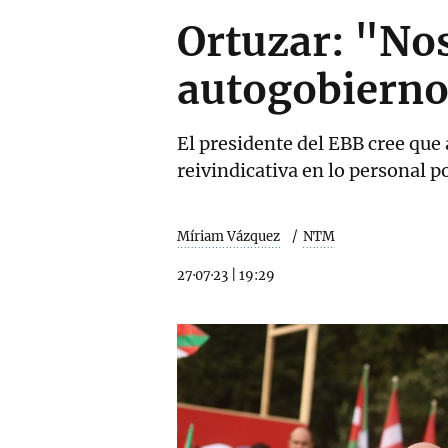
Ortuzar: "No
autogobierno
El presidente del EBB cree que 
reivindicativa en lo personal 
Míriam Vázquez
NTM
27·07·23
|
19:29