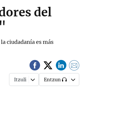
dores del
"
e la ciudadanía es más
Itzuli
Entzun