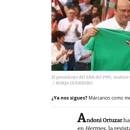
El presidente del EBB del PNV, Andoni 
BORJA GUERRERO
¿Ya nos sigues?
Márcanos como me
A
ndoni Ortuzar
ha
en
Hermes
, la revi