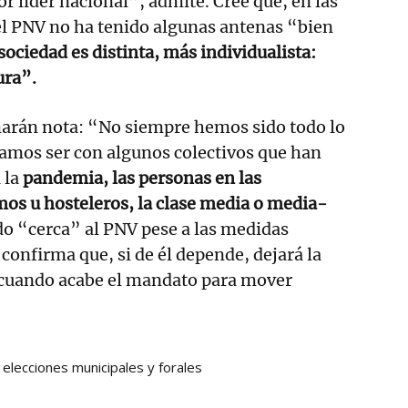
r lider nacional”, admite. Cree que, en las
el PNV no ha tenido algunas antenas “bien
sociedad es distinta, más individualista:
ura”.
marán nota: “No siempre hemos sido todo lo
mos ser con algunos colectivos que han
a la
pandemia, las personas en las
os u hosteleros, la clase media o media-
do “cerca” al PNV pese a las medidas
onfirma que, si de él depende, dejará la
 cuando acabe el mandato para mover
elecciones municipales y forales