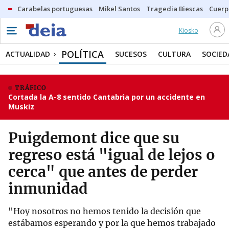
Carabelas portuguesas
Mikel Santos
Tragedia Biescas
Cuerp
Kiosko
POLÍTICA
ACTUALIDAD
SUCESOS
CULTURA
SOCIED
TRÁFICO
Cortada la A-8 sentido Cantabria por un accidente en
Muskiz
Puigdemont dice que su
regreso está "igual de lejos o
cerca" que antes de perder
inmunidad
"Hoy nosotros no hemos tenido la decisión que
estábamos esperando y por la que hemos trabajado