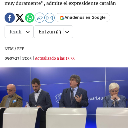
muy duramente", admite el expresidente catalán
Añádenos en Google
Itzuli
Entzun
NTM / EFE
05·07·23
|
13:05
|
Actualizado a las 13:33