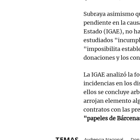
Subraya asimismo qu
pendiente en la caus
Estado (IGAE), no ha
estudiados "incumpli
"imposibilita establ
donaciones y los con
La IGAE analizó la f
incidencias en los d
ellos se concluye arb
arrojan elemento al
contratos con las pr
"papeles de Bárcena
TEMAS
Audiencia Nacional
Don