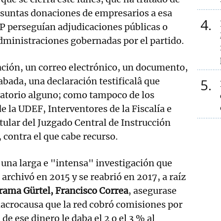
esuntas donaciones de empresarios a esa
4
PP perseguían adjudicaciones públicas o
administraciones gobernadas por el partido.
ación, un correo electrónico, un documento,
bada, una declaración testificalâ que
5
natorio alguno; como tampoco de los
e la UDEF, Interventores de la Fiscalía e
itular del Juzgado Central de Instrucción
 contra el que cabe recurso.
a una larga e "intensa" investigación que
archivó en 2015 y se reabrió en 2017, a raíz
 trama Gürtel, Francisco Correa
, asegurase
 macrocausa que la red cobró comisiones por
 de ese dinero le daba el 2 o el 3 % al