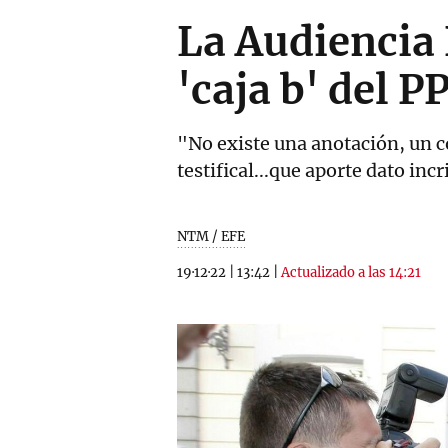
La Audiencia 
'caja b' del P
"No existe una anotación, un 
testifical...que aporte dato in
NTM / EFE
19·12·22
|
13:42
|
Actualizado a las 14:21