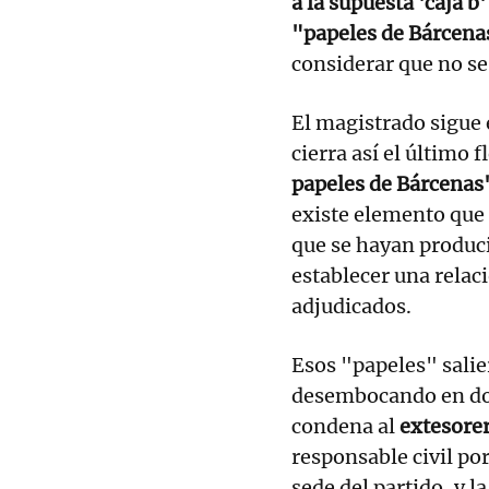
a la supuesta 'caja b'
"papeles de Bárcena
considerar que no se
El magistrado sigue e
cierra así el último 
papeles de Bárcenas
existe elemento que 
que se hayan produc
establecer una relaci
adjudicados.
Esos "papeles" salie
desembocando en dos
condena al
extesorer
responsable civil por
sede del partido, y l