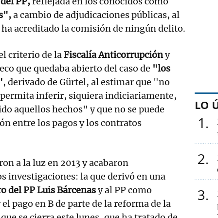
 del PP,
reflejada en los conocidos como
s",
a cambio de adjudicaciones públicas, al
 ha acreditado la comisión de ningún delito.
l criterio de la
Fiscalía Anticorrupción
y
fleco que quedaba abierto del caso de
"los
"
, derivado de Gürtel, al estimar que "no
permita inferir, siquiera indiciariamente,
LO 
ido aquellos hechos" y que no se puede
1
ón entre los pagos y los contratos
2
ron a la luz en 2013 y acabaron
 investigaciones: la que derivó en una
o del PP Luis Bárcenas
y al PP como
3
 el pago en B de parte de la reforma de la
a que se cierra este lunes, que ha tratado de