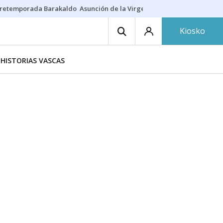
retemporada Barakaldo
Asunción de la Virgen
Casa Targaryen
Gazt
Kiosko
HISTORIAS VASCAS