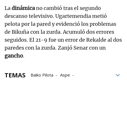
La
dinámica
no cambió tras el segundo
descanso televisivo. Ugartemendia metió
pelota por la pared y evidenció los problemas
de Bikuña con la zurda. Acumuló dos errores
seguidos. El 21-9 fue un error de Rekalde al dos
paredes con la zurda. Zanjó Senar con un
gancho
.
TEMAS
Baiko Pilota
Aspe
Liga de Empresas de Pelota a Mano
LEPM
Campeonato de Parejas Serie B
Gorka Ugartemendia
Beñat Senar
Xabier Rekalde
Iñigo Bikuña