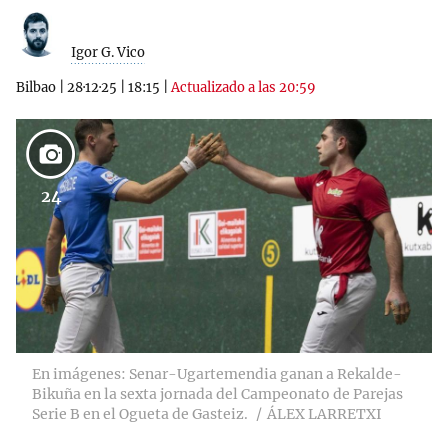
Igor G. Vico
Bilbao
|
28·12·25
|
18:15
|
Actualizado a las 20:59
24
En imágenes: Senar-Ugartemendia ganan a Rekalde-
Bikuña en la sexta jornada del Campeonato de Parejas
Serie B en el Ogueta de Gasteiz.
ÁLEX LARRETXI