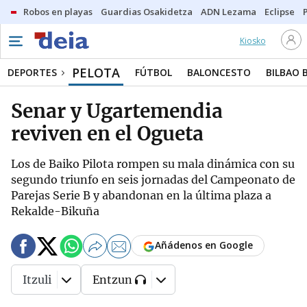
Robos en playas
Guardias Osakidetza
ADN Lezama
Eclipse
Kiosko
PELOTA
DEPORTES
FÚTBOL
BALONCESTO
BILBAO 
Senar y Ugartemendia
reviven en el Ogueta
Los de Baiko Pilota rompen su mala dinámica con su
segundo triunfo en seis jornadas del Campeonato de
Parejas Serie B y abandonan en la última plaza a
Rekalde-Bikuña
Añádenos en Google
Itzuli
Entzun