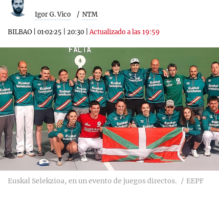
Igor G. Vico
NTM
BILBAO
|
01·02·25
|
20:30
|
Actualizado a las 19:59
Euskal Selekzioa, en un evento de juegos directos.
EEPF