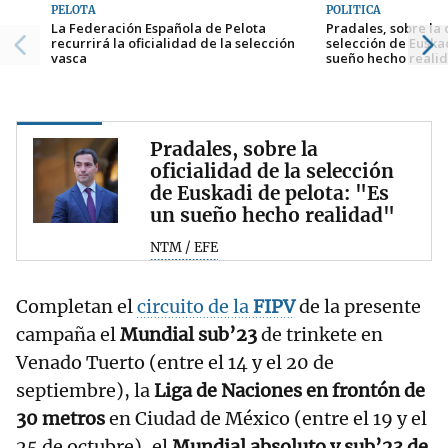
PELOTA
POLÍTICA
La Federación Española de Pelota
Pradales, sobre la 
recurrirá la oficialidad de la selección
selección de Euskad
vasca
sueño hecho reali
Pradales, sobre la
oficialidad de la selección
de Euskadi de pelota: "Es
un sueño hecho realidad"
NTM / EFE
Completan el
circuito de la
FIPV
de la presente
campaña el
Mundial sub’23
de trinkete en
Venado Tuerto (entre el 14 y el 20 de
septiembre), la
Liga de Naciones en frontón de
30 metros
en Ciudad de México (entre el 19 y el
25 de octubre), el
Mundial absoluto y sub’23 de