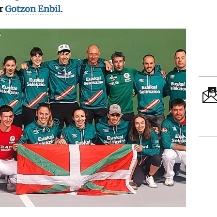
or
Gotzon Enbil
.