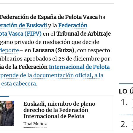
Federación de España de Pelota Vasca
ha
ración de Euskadi
y la
Federación
ota Vasca (FIPV)
en el
Tribunal de Arbitraje
gano privado de mediación que decide
deporte
– en
Lausana (Suiza)
, con respecto
blearios aprobados el 28 de diciembre por
a de la Federación
Internacional
de Pelota
prende de la documentación oficial, a la
 esta cabecera.
LO 
1
Euskadi, miembro de pleno
derecho de la Federación
Internacional de Pelota
2
Unai Muñoz