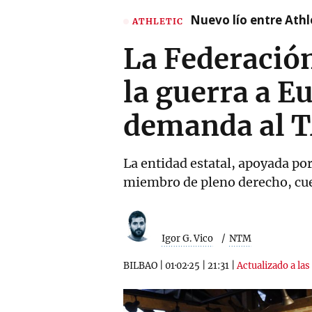
Nuevo lío entre Athl
ATHLETIC
La Federación
la guerra a E
demanda al 
La entidad estatal, apoyada po
miembro de pleno derecho, cues
Igor G. Vico
NTM
BILBAO
|
01·02·25
|
21:31
|
Actualizado a las