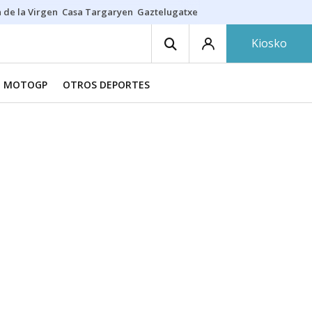
 de la Virgen
Casa Targaryen
Gaztelugatxe
Athletic
Aste Nagusia
C
Kiosko
MOTOGP
OTROS DEPORTES