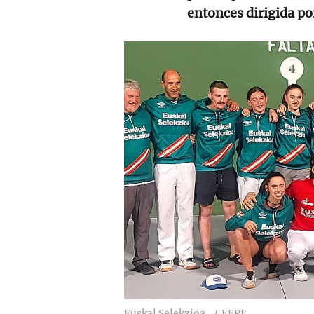
entonces dirigida p
Euskal Selekzioa.
EEPF