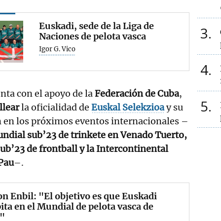
Euskadi, sede de la Liga de
3
Naciones de pelota vasca
Igor G. Vico
4
nta con el apoyo de la
Federación de Cuba
,
5
llear
la oficialidad de
Euskal Selekzioa
y su
n en los próximos eventos internacionales –
ndial sub’23 de trinkete en Venado Tuerto,
ub’23 de frontball y la Intercontinental
Pau
–.
n Enbil: "El objetivo es que Euskadi
ta en el Mundial de pelota vasca de
"