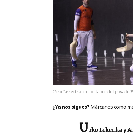
Urko Lekerika, en un lance del pasado W
¿Ya nos sigues?
Márcanos como me
U
rko Lekerika y A