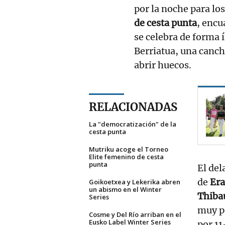
por la noche para los
de cesta punta
, encu
se celebra de forma 
Berriatua, una canc
abrir huecos.
RELACIONADAS
La "democratización" de la
cesta punta
Mutriku acoge el Torneo
Elite femenino de cesta
punta
El del
de
Era
Goikoetxea y Lekerika abren
un abismo en el Winter
Thiba
Series
muy pe
Cosme y Del Río arriban en el
Eusko Label Winter Series
por 11