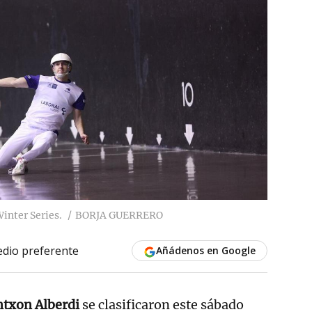
inter Series.
BORJA GUERRERO
dio preferente
Añádenos en Google
ntxon Alberdi
se clasificaron este sábado