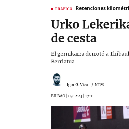
Retenciones kilométri
TRÁFICO
Urko Lekerika
de cesta
El gernikarra derrotó a Thibau
Berriatua
Igor G. Vico
NTM
BILBAO
|
03·12·23
|
17:11