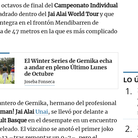
 octavos de final del
Campeonato Individual
adrado dentro del
Jai Alai World Tour
y que
íntegra en el frontón Mendibarren de
ha de 47 metros en la que es más complicado
El Winter Series de Gernika echa
a andar en pleno Último Lunes
de Octubre
LO 
Joseba Fonseca
1
antero de Gernika, hermano del profesional
man! Jai Alai
Unai
, se llevó por delante a
ult Basque
en el desempate en un encuentro
2
leado. El vizcaino se anotó el primer joko
-12 –tras remontar un 9-7–, pero el