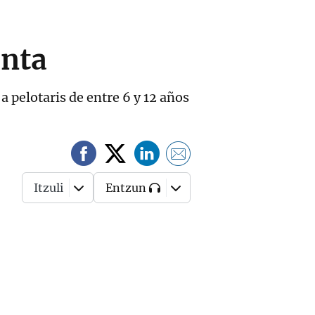
unta
a pelotaris de entre 6 y 12 años
Itzuli
Entzun