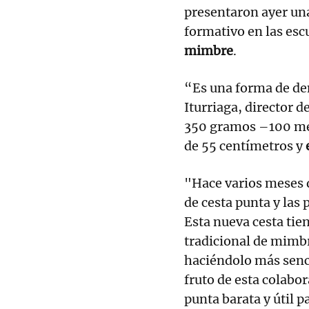
presentaron ayer una
formativo en las es
mimbre
.
“Es una forma de de
Iturriaga, director 
350 gramos –100 men
de 55 centímetros y
e
"Hace varios meses q
de cesta punta y las
Esta nueva cesta ti
tradicional de mimbre
haciéndolo más senci
fruto de esta colabor
punta barata y útil pa