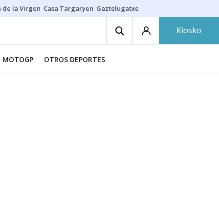
 de la Virgen
Casa Targaryen
Gaztelugatxe
Athletic
Aste Nagusia
C
Kiosko
MOTOGP
OTROS DEPORTES