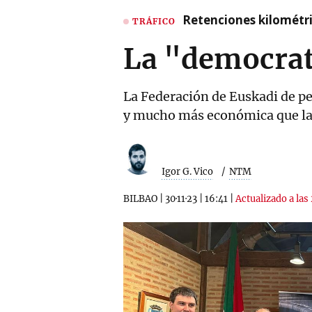
Retenciones kilométri
TRÁFICO
La "democrati
La Federación de Euskadi de pel
y mucho más económica que l
Igor G. Vico
NTM
BILBAO
|
30·11·23
|
16:41
|
Actualizado a las