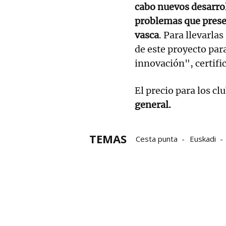
cabo nuevos desarrol
problemas que prese
vasca
. Para llevarla
de este proyecto para
innovación", certifi
El precio para los cl
general.
TEMAS
Cesta punta
Euskadi
Gobierno vasco
Colabo