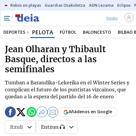
Robos en playas
Guardias Osakidetza
ADN Lezama
Eclipse
Kiosko
PELOTA
DEPORTES
FÚTBOL
BALONCESTO
BILBAO 
Jean Olharan y Thibault
Basque, directos a las
semifinales
Tumban a Barandika-Lekerika en el Winter Series y
complican el futuro de los puntistas vizcainos, que
quedan a la espera del partido del 16 de enero
Añádenos en Google
Itzuli
Entzun