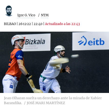
Igor G. Vico
NTM
BILBAO
|
26·12·22
|
22:40
|
Actualizado a las 22:43
Jean Olharan suelta un derechazo ante la mirada de Xabier
Barandika.
JOSÉ MARI MARTÍNEZ