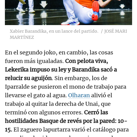
Xabier Barandika, en un lance del partido.
JOSÉ MARI
MARTÍNEZ
En el segundo joko, en cambio, las cosas
fueron más igualadas.
Con pelota viva,
Lekerika impuso su ley y Barandika sacó a
relucir su aguijón
. Sin embargo, los de
Iparralde se pusieron el mono de trabajo para
llevarse el gato al agua.
Olharan
alivió el
trabajo al quitar la derecha de Unai, que
terminó con algunos errores.
Cerró las
hostilidades Basque de revés por la pared: 10-
15.
El zaguero lapurtarra varió el catálogo para