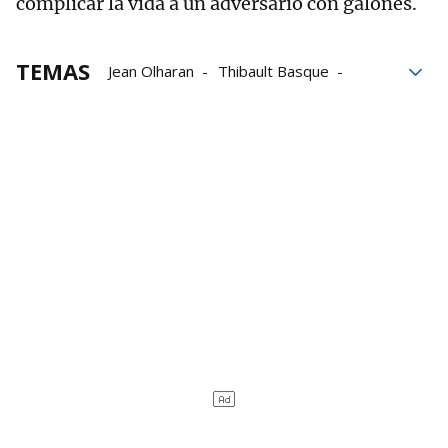
complicar la vida a un adversario con galones.
TEMAS
Jean Olharan
Thibault Basque
Cesta punta
Gernika Jai Alai
Eusko Label Winter Series
Jai Alai Winter Series
Unai Lekerika
Xabier Barandika