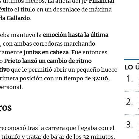
s últimos metros. La atleta del
JP Financial
éxito el título en un desenlace de máxima
la Gallardo
.
ueba mantuvo la
emoción hasta la última
, con ambas corredoras marchando
icamente
juntas en cabeza
. Fue entonces
do
Prieto lanzó un cambio de ritmo
LO 
tivo
que le permitió abrir un pequeño hueco
1
primera posición con un tiempo de
32:06
,
ersonal.
2
ros
3
reconoció tras la carrera que llegaba con el
l triunfo y tratar de bajar de los 32 minutos.