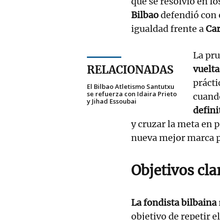
que se resolvió en lo
Bilbao
defendió con 
igualdad frente a
Car
La pr
RELACIONADAS
vuelta
práct
El Bilbao Atletismo Santutxu
se refuerza con Idaira Prieto
cuan
y Jihad Essoubai
defini
y cruzar la meta en 
nueva mejor marca p
Objetivos cla
La fondista bilbaina
objetivo de repetir e