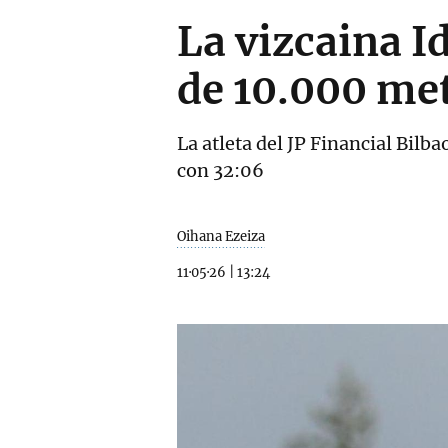
La vizcaina Id
de 10.000 me
La atleta del JP Financial Bilb
con 32:06
Oihana Ezeiza
11·05·26
|
13:24