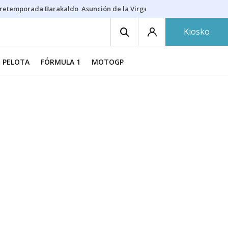
retemporada Barakaldo
Asunción de la Virgen
Casa Targaryen
Gazt
Kiosko
PELOTA
FÓRMULA 1
MOTOGP