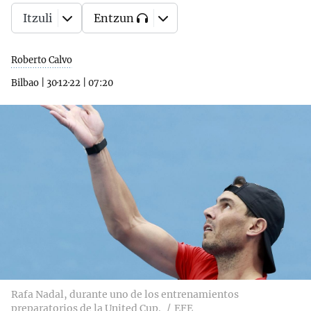
Itzuli
Entzun
Roberto Calvo
Bilbao
|
30·12·22
|
07:20
Rafa Nadal, durante uno de los entrenamientos
preparatorios de la United Cup.
EFE