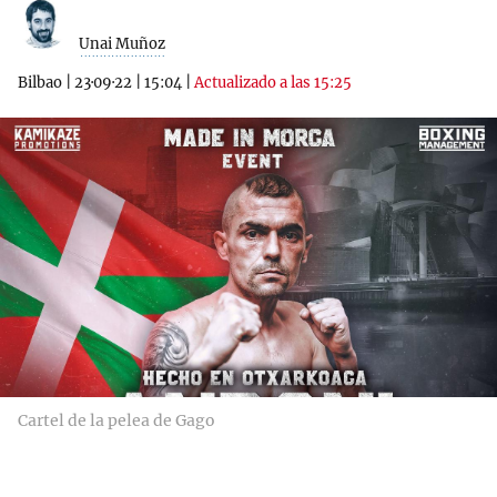
Unai Muñoz
Bilbao
|
23·09·22
|
15:04
|
Actualizado a las 15:25
Cartel de la pelea de Gago