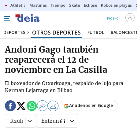
Athletic
Mastines
Tiempo
Skate
Eclipse
Robos en playas
Kiosko
OTROS DEPORTES
DEPORTES
FÚTBOL
BALONCEST
Andoni Gago también
reaparecerá el 12 de
noviembre en La Casilla
El boxeador de Otxarkoaga, respaldo de lujo para
Kerman Lejarraga en Bilbao
Añádenos en Google
Itzuli
Entzun