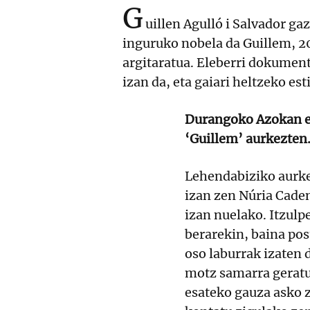
G
uillen Agulló i Salvador gaz
inguruko nobela da Guillem, 
argitaratua. Eleberri dokument
izan da, eta gaiari heltzeko est
Durangoko Azokan eta
‘Guillem’ aurkezten.
Lehendabiziko aurke
izan zen Núria Caden
izan nuelako. Itzul
berarekin, baina po
oso laburrak izaten 
motz samarra geratu
esateko gauza asko z