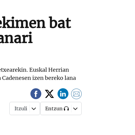
ekimen bat
anari
letxearekin. Euskal Herrian
ria Cadenesen izen bereko lana
Itzuli
Entzun