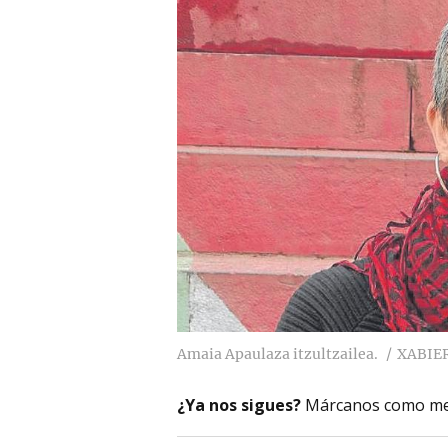
Amaia Apaulaza itzultzailea.
XABIE
¿Ya nos sigues?
Márcanos como me