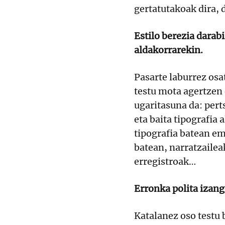
gertatutakoak dira,
Estilo berezia darab
aldakorrarekin.
Pasarte laburrez osa
testu mota agertzen 
ugaritasuna da: pert
eta baita tipografia 
tipografia batean em
batean, narratzailea
erregistroak…
Erronka polita izang
Katalanez oso testu 