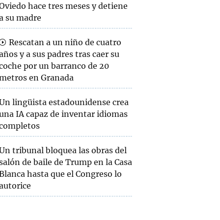
Oviedo hace tres meses y detiene
a su madre
Rescatan a un niño de cuatro
años y a sus padres tras caer su
coche por un barranco de 20
metros en Granada
Un lingüista estadounidense crea
una IA capaz de inventar idiomas
completos
Un tribunal bloquea las obras del
salón de baile de Trump en la Casa
Blanca hasta que el Congreso lo
autorice