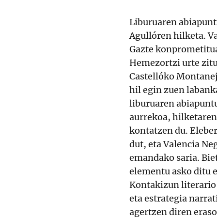
Liburuaren abiapunt
Agullóren hilketa. V
Gazte konprometitua 
Hemezortzi urte zitu
Castellóko Montanejo
hil egin zuen labank
liburuaren abiapuntu
aurrekoa, hilketare
kontatzen du. Eleber
dut, eta Valencia Neg
emandako saria. Bieta
elementu asko ditu e
Kontakizun literario
eta estrategia narrat
agertzen diren eraso