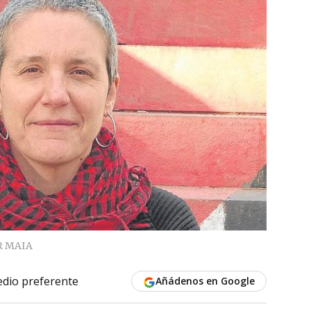
R MAIA
dio preferente
Añádenos en Google