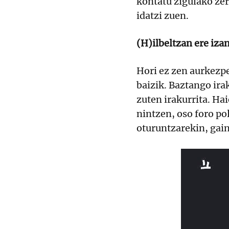
kontatu zigulako zer
idatzi zuen.
(H)ilbeltzan ere iza
Hori ez zen aurkezpe
baizik. Baztango ira
zuten irakurrita. Hai
nintzen, oso foro po
oturuntzarekin, gain