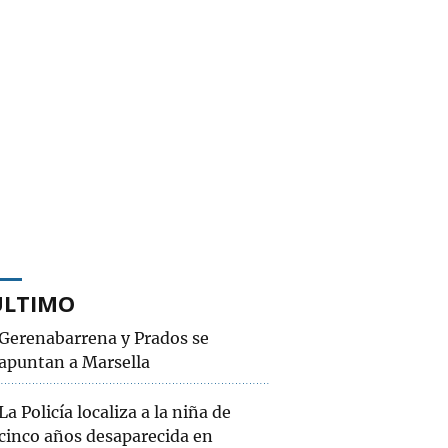
ÚLTIMO
Gerenabarrena y Prados se
apuntan a Marsella
La Policía localiza a la niña de
cinco años desaparecida en