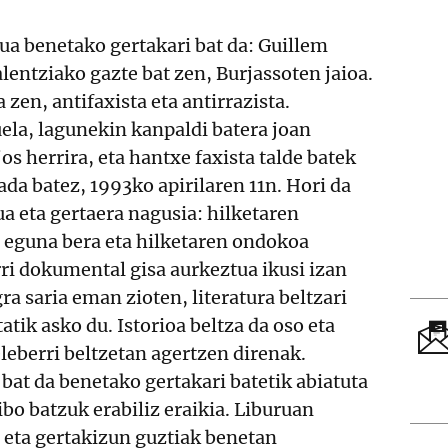
ua benetako gertakari bat da: Guillem
alentziako gazte bat zen, Burjassoten jaioa.
zen, antifaxista eta antirrazista.
ela, lagunekin kanpaldi batera joan
s herrira, eta hantxe faxista talde batek
ada batez, 1993ko apirilaren 11n. Hori da
a eta gertaera nagusia: hilketaren
n eguna bera eta hilketaren ondokoa
ri dokumental gisa aurkeztua ikusi izan
ra saria eman zioten, literatura beltzari
tik asko du. Istorioa beltza da oso eta
leberri beltzetan agertzen direnak.
 bat da benetako gertakari batetik abiatuta
ibo batzuk erabiliz eraikia. Liburuan
 eta gertakizun guztiak benetan