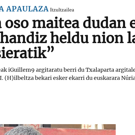
A APAULAZA
Itzultzailea
a oso maitea dudan 
 handiz heldu nion l
ieratik”
eak iGuillem9 argitaratu berri du Txalaparta argita
II. (H)ilbeltza bekari esker ekarri du euskarara Nú