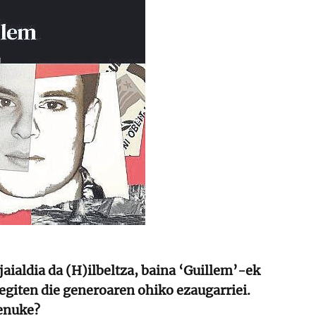
jaialdia da (H)ilbeltza, baina ‘Guillem’-ek
egiten die generoaren ohiko ezaugarriei.
enuke?