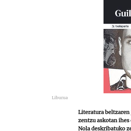
Liburua
Literatura beltzaren 
zentzu askotan ihes 
Nola deskribatuko z