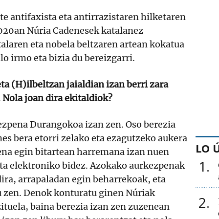
te antifaxista eta antirrazistaren hilketaren
2020an Núria Cadenesek katalanez
alaren eta nobela beltzaren artean kokatua
ilo irmo eta bizia du bereizgarri.
 (H)ilbeltzan jaialdian izan berri zara
 Nola joan dira ekitaldiok?
zpena Durangokoa izan zen. Oso berezia
es bera etorri zelako eta ezagutzeko aukera
LO 
pena egin bitartean harremana izan nuen
1
sta elektroniko bidez. Azokako aurkezpenak
dira, arrapaladan egin beharrekoak, eta
 zen. Denok konturatu ginen Núriak
2
ituela, baina berezia izan zen zuzenean