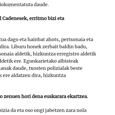
 dokumentatuta daude.
il Cadenesek, erritmo bizi eta
tua dago eta hainbat ahots, pertsonaia eta
dira. Liburu honek zerbait baldin badu,
sonaia aldetik, hizkuntza erregistro aldetik
aldetik ere. Egunkarietako albisteak
anak daude, txosten polizialak beste
k ere aldatzen dira, hizkuntza
o zenuen hori dena euskarara ekartzea.
bizia da eta oso ongi jabetzen zara nola