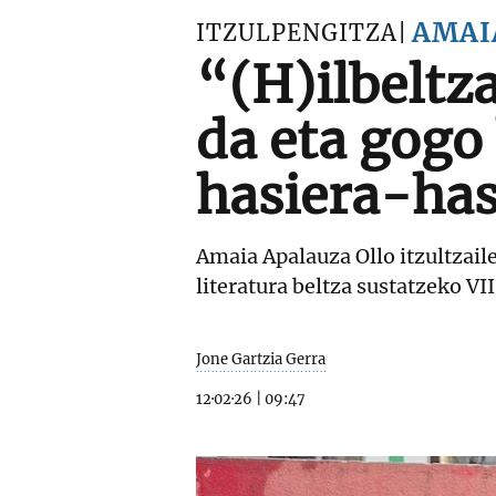
AMAI
ITZULPENGITZA
“(H)ilbeltz
da eta gogo
hasiera-has
Amaia Apalauza Ollo itzultzail
literatura beltza sustatzeko VI
Jone Gartzia Gerra
12·02·26
|
09:47