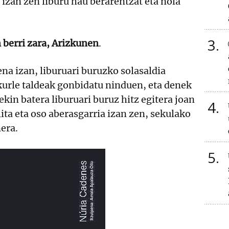
 izan zen liburu hau berarentzat eta nola
3
n berri zara, Arizkunen
.
na izan, liburuari buruzko solasaldia
kurle taldeak gonbidatu ninduen, eta denek
ekin batera liburuari buruz hitz egitera joan
4
lita eta oso aberasgarria izan zen, sekulako
era.
5