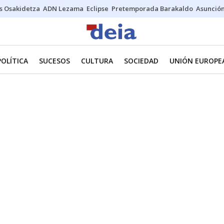
s Osakidetza
ADN Lezama
Eclipse
Pretemporada Barakaldo
Asunción
POLÍTICA
SUCESOS
CULTURA
SOCIEDAD
UNIÓN EUROPE