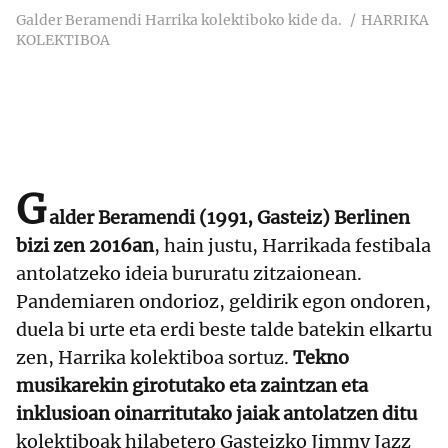
Galder Beramendi Harrika kolektiboko kide da.
HARRIKA
KOLEKTIBOA
G
alder Beramendi (1991, Gasteiz) Berlinen
bizi zen 2016an
, hain justu, Harrikada festibala
antolatzeko ideia bururatu zitzaionean.
Pandemiaren ondorioz, geldirik egon ondoren,
duela bi urte eta erdi beste talde batekin elkartu
zen, Harrika kolektiboa sortuz.
Tekno
musikarekin girotutako eta zaintzan eta
inklusioan oinarritutako jaiak antolatzen ditu
kolektiboak hilabetero Gasteizko Jimmy Jazz