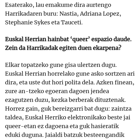
Esaterako, lau emakume dira aurtengo
Harrikadaren buru: Nastia, Adriana Lopez,
Stephanie Sykes eta Tauceti.
Euskal Herrian hainbat ‘queer’ espazio daude.
Zein da Harrikadak egiten duen ekarpena?
Elkar topatzeko gune gisa ulertzen dugu.
Euskal Herrian horrelako gune asko sortzen ari
dira, eta uste dut hori polita dela. Azken finean,
zure an-tzeko egoeran dagoen jendea
ezagutzen duzu, kezka berberak dituztenak.
Horrez gain, guk bereizgarri bat dugu: zaintza
taldea, Euskal Herriko elektronikako beste jai
queer-etan ez dagoena eta guk hasieratik
eduki duguna. Jaialdi batzuk besteengandik