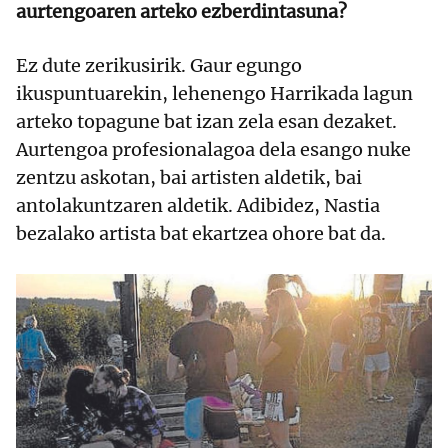
aurtengoaren arteko ezberdintasuna?
Ez dute zerikusirik. Gaur egungo
ikuspuntuarekin, lehenengo Harrikada lagun
arteko topagune bat izan zela esan dezaket.
Aurtengoa profesionalagoa dela esango nuke
zentzu askotan, bai artisten aldetik, bai
antolakuntzaren aldetik. Adibidez, Nastia
bezalako artista bat ekartzea ohore bat da.