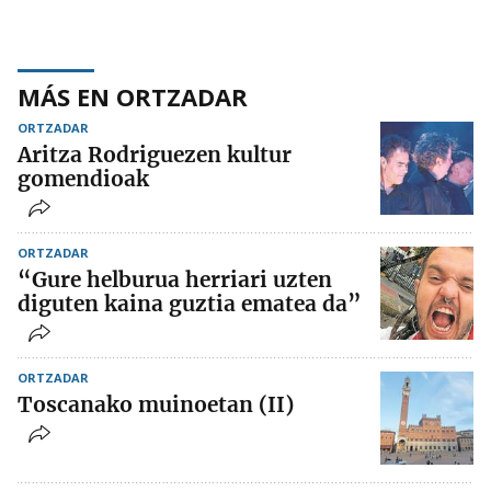
MÁS EN ORTZADAR
ORTZADAR
Aritza Rodriguezen kultur
gomendioak
ORTZADAR
“Gure helburua herriari uzten
diguten kaina guztia ematea da”
ORTZADAR
Toscanako muinoetan (II)