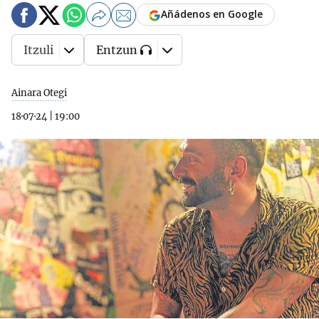
Añádenos en Google
Itzuli
Entzun
Ainara Otegi
18·07·24
|
19:00