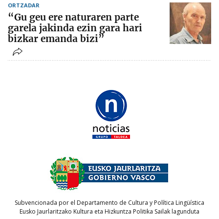
ORTZADAR
“Gu geu ere naturaren parte
garela jakinda ezin gara hari
bizkar emanda bizi”
Subvencionada por el Departamento de Cultura y Política Lingüística
Eusko Jaurlaritzako Kultura eta Hizkuntza Politika Sailak lagunduta