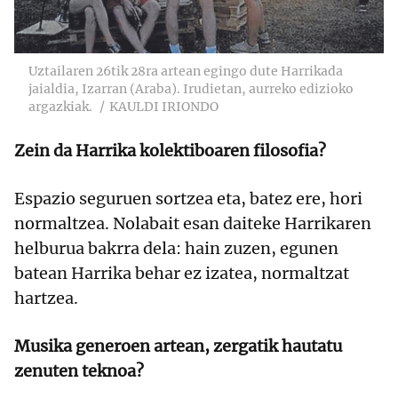
Uztailaren 26tik 28ra artean egingo dute Harrikada
jaialdia, Izarran (Araba). Irudietan, aurreko edizioko
argazkiak.
KAULDI IRIONDO
Zein da Harrika kolektiboaren filosofia?
Espazio seguruen sortzea eta, batez ere, hori
normaltzea. Nolabait esan daiteke Harrikaren
helburua bakrra dela: hain zuzen, egunen
batean Harrika behar ez izatea, normaltzat
hartzea.
Musika generoen artean, zergatik hautatu
zenuten teknoa?