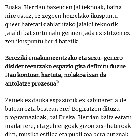
Euskal Herrian bazeuden jai teknoak, baina
nire ustez, ez zegoen horrelako ikuspuntu
queer batetatik abiatutako jaialdi teknorik.
Jaialdi bat sortu nahi genuen jada existitzen ez
zen ikuspuntu berri batetik.
Bereziki emakumeentzako eta sexu-genero
disidenteentzako espazio gisa definitu duzue.
Hau kontuan hartuta, nolakoa izan da
antolatze prozesua?
Zeinek ez dauka espaziorik ez kabinaren alde
batean ezta bestean ere? Begiratzen dituzu
programazioak, bai Euskal Herrian baita estatu
mailan ere, eta gehiengoak gizon zis-heteroak
dira, musika estiloa eta publikoa bera dutenak.