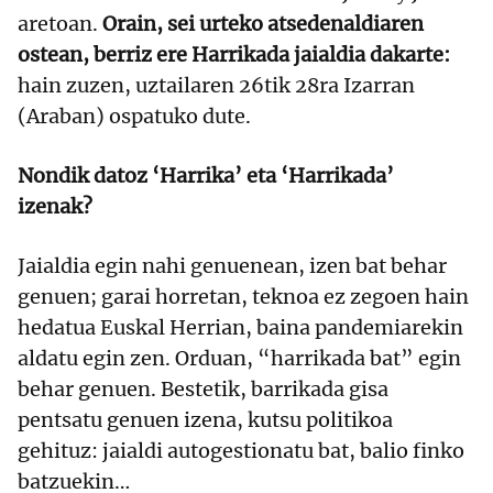
aretoan.
Orain, sei urteko atsedenaldiaren
ostean, berriz ere Harrikada jaialdia dakarte:
hain zuzen, uztailaren 26tik 28ra Izarran
(Araban) ospatuko dute.
Nondik datoz ‘Harrika’ eta ‘Harrikada’
izenak?
Jaialdia egin nahi genuenean, izen bat behar
genuen; garai horretan, teknoa ez zegoen hain
hedatua Euskal Herrian, baina pandemiarekin
aldatu egin zen. Orduan, “harrikada bat” egin
behar genuen. Bestetik, barrikada gisa
pentsatu genuen izena, kutsu politikoa
gehituz: jaialdi autogestionatu bat, balio finko
batzuekin…