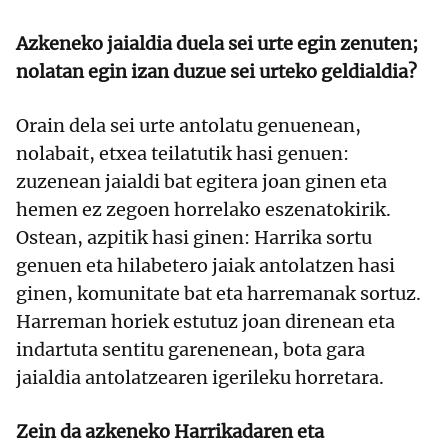
Azkeneko jaialdia duela sei urte egin zenuten;
nolatan egin izan duzue sei urteko geldialdia?
Orain dela sei urte antolatu genuenean,
nolabait, etxea teilatutik hasi genuen:
zuzenean jaialdi bat egitera joan ginen eta
hemen ez zegoen horrelako eszenatokirik.
Ostean, azpitik hasi ginen: Harrika sortu
genuen eta hilabetero jaiak antolatzen hasi
ginen, komunitate bat eta harremanak sortuz.
Harreman horiek estutuz joan direnean eta
indartuta sentitu garenenean, bota gara
jaialdia antolatzearen igerileku horretara.
Zein da azkeneko Harrikadaren eta