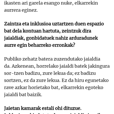
ikasten ari garela esango nuke, elkarrekin
aurrera eginez.
Zaintza eta inklusioa uztartzen duen espazio
bat dela kontuan hartuta, zeintzuk dira
jaialdiak, gonbidatuek nahiz arduradunek
aurre egin beharreko erronkak?
Publiko zehatz batera zuzendutako jaialdia
da. Azkenean, horrelako jaialdi batek jakingura
sor-tzen badizu, zure lekua da; ez badizu
sortzen, ez da zure lekua. Ez da hiru egunetako
rave azkar horietako bat, elkarrekin egoteko
jaialdi bat baizik.
Jaietan kamarak estali ohi dituzue.