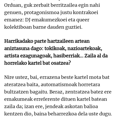
Orduan, guk zerbait berritzailea egin nahi
genuen, protagonismoa justu kontrakoei
emanez: DJ emakumezkoei eta queer
kolektiboan barne dauden guztiei.
Harrikadako parte hartzaileen artean
aniztasuna dago: tokikoak, nazioartekoak,
artista ezagunagoak, hasiberriak… Zaila al da
horrelako kartel bat osatzea?
Nire ustez, bai, errazena beste kartel mota bat
ateratzea baita, automatismoak horretara
bultzatzen bagaitu. Beraz, zentratzea batez ere
emakumeak erreferente dituen kartel batean
zaila da; izan ere, jendeak askotan balioa
kentzen dio, baina beharrezkoa dela uste dugu.