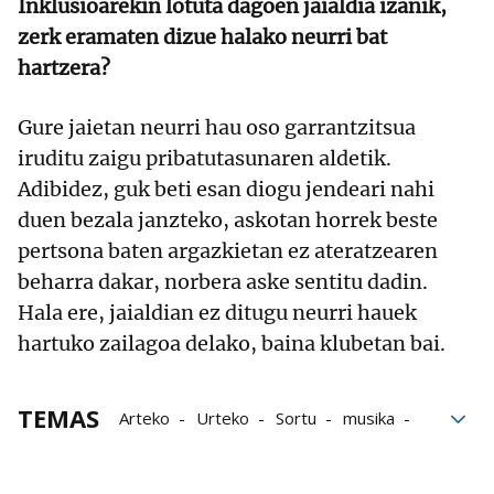
Inklusioarekin lotuta dagoen jaialdia izanik,
zerk eramaten dizue halako neurri bat
hartzera?
Gure jaietan neurri hau oso garrantzitsua
iruditu zaigu pribatutasunaren aldetik.
Adibidez, guk beti esan diogu jendeari nahi
duen bezala janzteko, askotan horrek beste
pertsona baten argazkietan ez ateratzearen
beharra dakar, norbera aske sentitu dadin.
Hala ere, jaialdian ez ditugu neurri hauek
hartuko zailagoa delako, baina klubetan bai.
TEMAS
Arteko
Urteko
Sortu
musika
Garai
Berriz