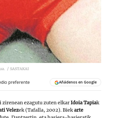
ua.
SASTAKAI
dio preferente
Añádenos en Google
si zirenean ezagutu zuten elkar
Idoia Tapia
k
ati Velez
ek (Tafalla, 2002). Biek
arte
dute, Dantzertin, eta hasiera-hasieratik