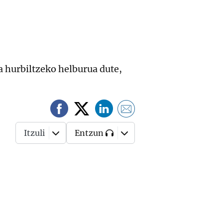
ia hurbiltzeko helburua dute,
Itzuli
Entzun