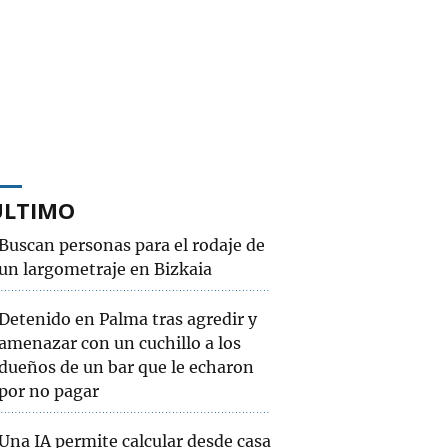
ÚLTIMO
Buscan personas para el rodaje de
un largometraje en Bizkaia
Detenido en Palma tras agredir y
amenazar con un cuchillo a los
dueños de un bar que le echaron
por no pagar
Una IA permite calcular desde casa