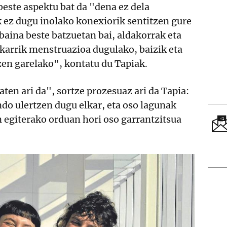
beste aspektu bat da "dena ez dela
 ez dugu inolako konexiorik sentitzen gure
 baina beste batzuetan bai, aldakorrak eta
akarrik menstruazioa dugulako, baizik eta
zen garelako", kontatu du Tapiak.
aten ari da", sortze prozesuaz ari da Tapia:
ondo ulertzen dugu elkar, eta oso lagunak
n egiterako orduan hori oso garrantzitsua