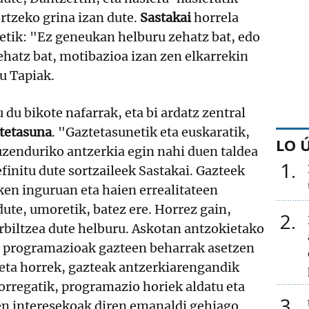
ortzeko grina izan dute.
Sastakai
horrela
etik: "Ez geneukan helburu zehatz bat, edo
ehatz bat, motibazioa izan zen elkarrekin
du Tapiak.
 du bikote nafarrak, eta bi ardatz zentral
ztetasuna
. "Gaztetasunetik eta euskaratik,
LO 
uzenduriko antzerkia egin nahi duen taldea
1
efinitu dute sortzaileek Sastakai. Gazteek
en inguruan eta haien errealitateen
dute, umoretik, batez ere. Horrez gain,
2
rbiltzea dute helburu. Askotan antzokietako
o programazioak gazteen beharrak asetzen
, eta horrek, gazteak antzerkiarengandik
orregatik, programazio horiek aldatu eta
3
een interesekoak diren emanaldi gehiago