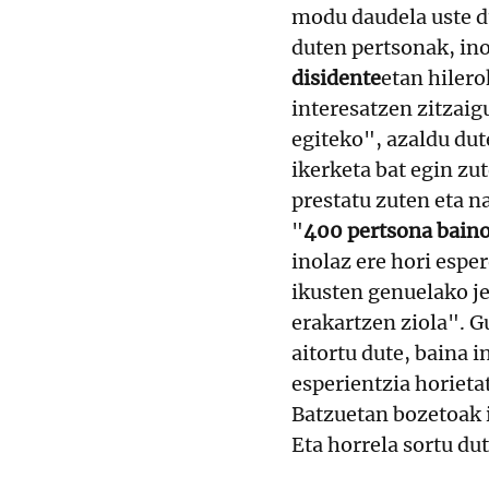
modu daudela uste d
duten pertsonak, in
disidente
etan hilero
interesatzen zitzaig
egiteko", azaldu dut
ikerketa bat egin zu
prestatu zuten eta n
"
400 pertsona baino
inolaz ere hori espe
ikusten genuelako je
erakartzen ziola". G
aitortu dute, baina i
esperientzia horietat
Batzuetan bozetoak 
Eta horrela sortu du