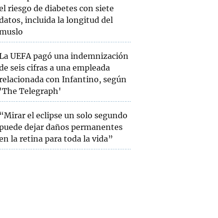
el riesgo de diabetes con siete
datos, incluida la longitud del
muslo
La UEFA pagó una indemnización
de seis cifras a una empleada
relacionada con Infantino, según
'The Telegraph'
“Mirar el eclipse un solo segundo
puede dejar daños permanentes
en la retina para toda la vida”