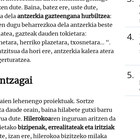
en dute. Baina, batez ere, uste dute,
ra dela
antzerkia gazteengana hurbiltzea
:
en dugu beharrezkoa dela antzerkia beste
atea, gazteak dauden tokietara:
4
netara, herriko plazetara, txosnetara… ".
tzitsua da hori ere, antzerkia kalera atera
 gerturatzea.
5
ntzagai
aien lehenengo proiektuak. Sortze
 daude orain, baina hilabete gutxi barru
rua dute.
Hilerokoa
ren inguruan aritzen da
tietako
bizipenak, errealitateak eta iritziak
te, izan ere, hilerokoa bizitzeko milaka