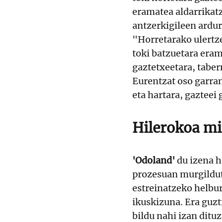
eramatea aldarrikatz
antzerkigileen ardu
"Horretarako ulertz
toki batzuetara eram
gaztetxeetara, taber
Eurentzat oso garran
eta hartara, gazteei
Hilerokoa mi
'Odoland'
du izena h
prozesuan murgilduta
estreinatzeko helbu
ikuskizuna. Era guz
bildu nahi izan dituz