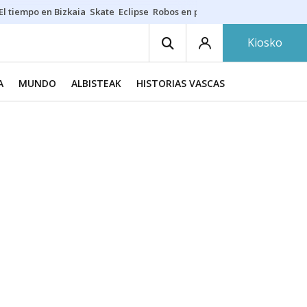
El tiempo en Bizkaia
Skate
Eclipse
Robos en playas
Guardias Osakide
Kiosko
A
MUNDO
ALBISTEAK
HISTORIAS VASCAS