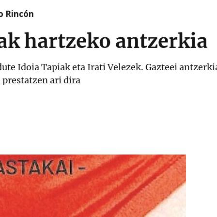
o Rincón
ak hartzeko antzerkia
dute Idoia Tapiak eta Irati Velezek. Gazteei antzerk
prestatzen ari dira