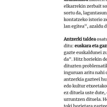
elkarrekin zerbait s
sortu da, laguntasun
kontatzeko istorio z
lan egitea", azaldu 
Antzerki taldea
osatu
ditu:
euskara eta ga
gazte euskaldunei z
da". Hitz horiekin d
dituzten problematik
inguruan aritu nahi 
antzerkia gazteei hu
edo kultur etxeetak
ez dituela uste dute
urruntzen dituela. H
toki horietara gazt