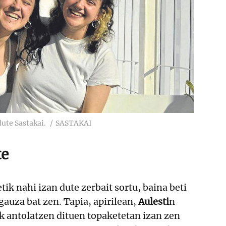
dute Sastakai.
SASTAKAI
te
ik nahi izan dute zerbait sortu, baina beti
gauza bat zen. Tapia, apirilean,
Aulesti
n
k antolatzen dituen topaketetan izan zen