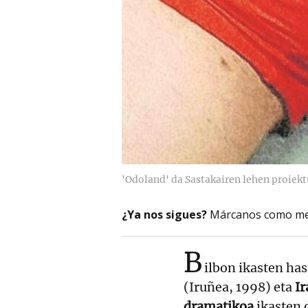
'Odoland' da Sastakairen lehen proiekt
¿Ya nos sigues?
Márcanos como me
B
ilbon ikasten ha
(Iruñea, 1998) eta
Ir
dramatikoa
ikasten 