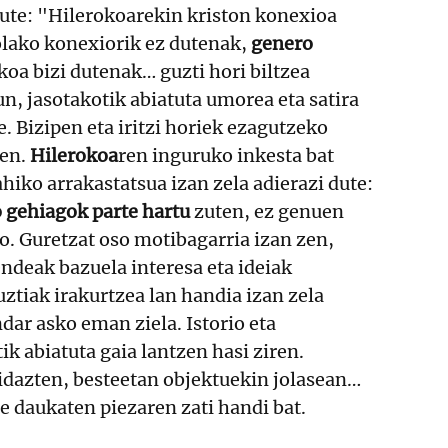
ute: "Hilerokoarekin kriston konexioa
olako konexiorik ez dutenak,
genero
koa bizi dutenak… guzti hori biltzea
un, jasotakotik abiatuta umorea eta satira
e. Bizipen eta iritzi horiek ezagutzeko
ten.
Hilerokoa
ren inguruko inkesta bat
ahiko arrakastatsua izan zela adierazi dute:
 gehiagok parte hartu
zuten, ez genuen
ro. Guretzat oso motibagarria izan zen,
ndeak bazuela interesa eta ideiak
uztiak irakurtzea lan handia izan zela
ndar asko eman ziela. Istorio eta
ik abiatuta gaia lantzen hasi ziren.
idazten, besteetan objektuekin jolasean…
te daukaten piezaren zati handi bat.