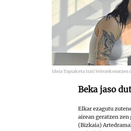
Idoia Tapiak eta Irati Velezek osatzen 
Beka jaso du
Elkar ezagutu zutenet
airean geratzen zen 
(Bizkaia) Artedrama