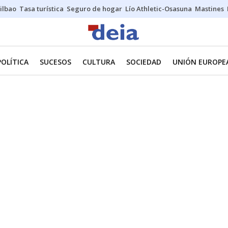
ilbao
Tasa turística
Seguro de hogar
Lío Athletic-Osasuna
Mastines
POLÍTICA
SUCESOS
CULTURA
SOCIEDAD
UNIÓN EUROPE