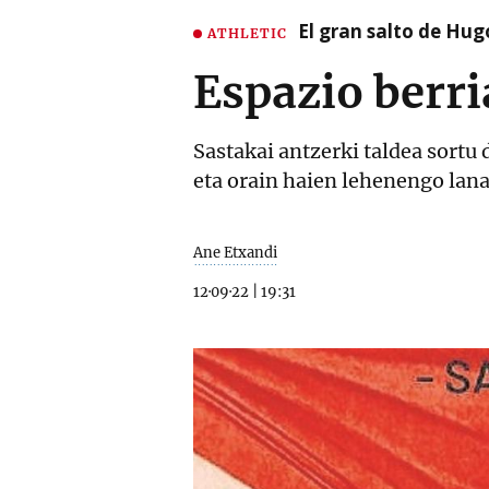
El gran salto de Hug
ATHLETIC
Espazio berri
Sastakai antzerki taldea sortu 
eta orain haien lehenengo lana 
Ane Etxandi
12·09·22
|
19:31