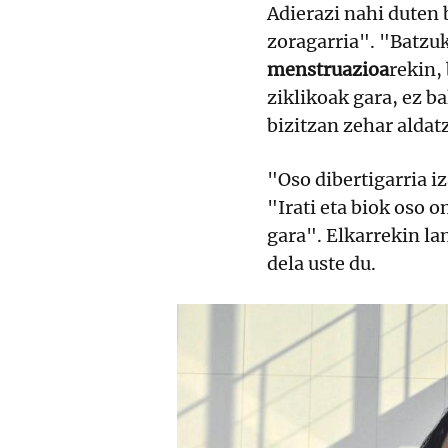
Adierazi nahi duten 
zoragarria". "Batzuk
menstruazioa
rekin,
ziklikoak gara, ez b
bizitzan zehar aldat
"Oso dibertigarria iz
"Irati eta biok oso 
gara". Elkarrekin la
dela uste du.