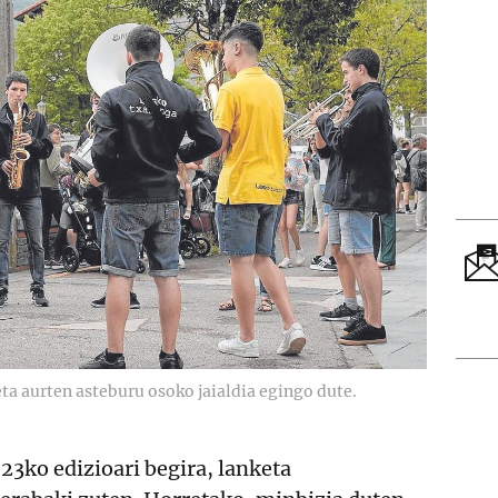
ta aurten asteburu osoko jaialdia egingo dute.
023ko edizioari begira, lanketa