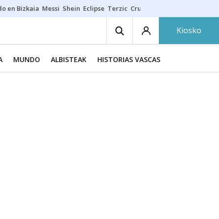
do en Bizkaia
Messi
Shein
Eclipse
Terzic
Cruz Gorbeia
Guía Macarfi
Kiosko
A
MUNDO
ALBISTEAK
HISTORIAS VASCAS