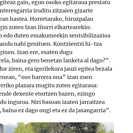
 egiteaz gain, egun osoko egitaraua prestatu
nteresgarria iruditu zitzaien gizarte
ean hastea. Horretarako, hiruzpalau
gin zuten Izan Iñurri elkartearekin:
n edo duten emakumeekin sentsibilizazioa
landu nahi genituen. Kontzientzi hi-tza
 ginen. Izan ere, esaten dugu
ela, baina gero benetan lanketa al dago?”.
r ziren, eta igerilekura jauzi egitea bezala
kenean, “oso harrera ona” izan zuen
rriko plazara mugitu zuten egitaraua:
ende dexente etortzen bazen, ezingo
du ingurua. Niri basoan izaten jarraitzea
, baina ez dago ongi eta ez da jasangarria”.