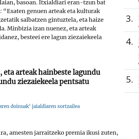
ian, basoan. Itxialdiari eran-tzun bat
: “Esaten genuen arteak eta kulturak
3
etatik salbatzen gintuztela, eta haize
a. Minbizia izan nuenez, eta arteak
danez, besteei ere lagun ziezaiekeela
4
, eta arteak hainbeste lagundu
5
gundu ziezaiekeela pentsatu
ren doinuak’ jaialdiaren sortzailea
ira, amesten jarraitzeko premia ikusi zuten,