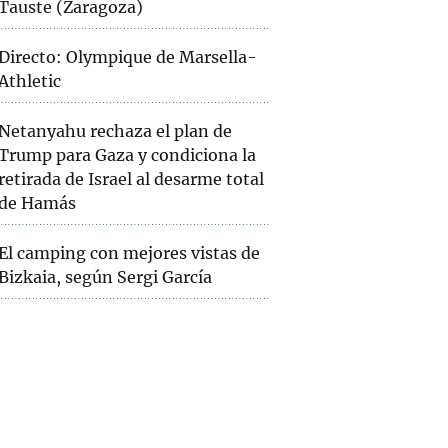
Tauste (Zaragoza)
Directo: Olympique de Marsella-
Athletic
Netanyahu rechaza el plan de
Trump para Gaza y condiciona la
retirada de Israel al desarme total
de Hamás
El camping con mejores vistas de
Bizkaia, según Sergi García