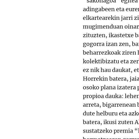
“sakonagoa” egitea 
adingabeen eta eure
elkartearekin jarri 
mugimenduan oinarri
zituzten, ikastetxe 
gogorra izan zen, ba
beharrezkoak ziren 
kolektibizatu eta ze
ez nik hau daukat, et
Horrekin batera, jai
osoko plana izatera 
propioa dauka: lehe
arreta, bigarrenean
dute helburu eta az
batera, ikusi zuten 
sustatzeko premia “h