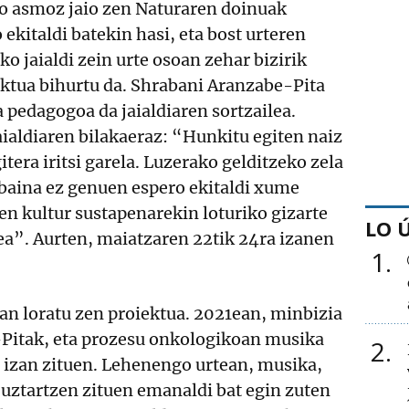
o asmoz jaio zen Naturaren doinuak
 ekitaldi batekin hasi, eta bost urteren
o jaialdi zein urte osoan zehar bizirik
ektua bihurtu da. Shrabani Aranzabe-Pita
a pedagogoa da jaialdiaren sortzailea.
aialdiaren bilakaeraz: “Hunkitu egiten naiz
itera iritsi garela. Luzerako gelditzeko zela
baina ez genuen espero ekitaldi xume
n kultur sustapenarekin loturiko gizarte
LO 
ea”. Aurten, maiatzaren 22tik 24ra izanen
1
n loratu zen proiektua. 2021ean, minbizia
Pitak, eta prozesu onkologikoan musika
2
n izan zituen. Lehenengo urtean, musika,
a uztartzen zituen emanaldi bat egin zuten