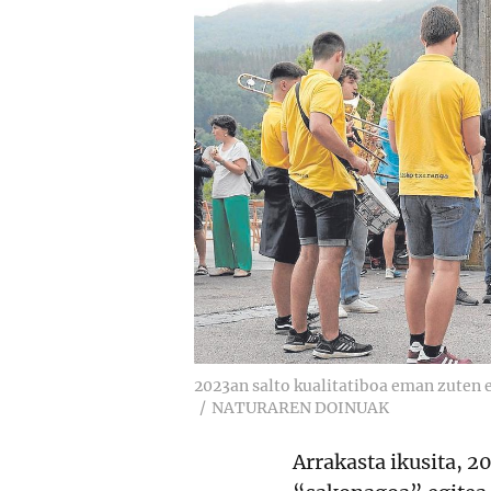
2023an salto kualitatiboa eman zuten e
NATURAREN DOINUAK
Arrakasta ikusita, 2