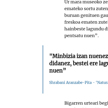
Ur mara museoko zela
emateko sortu zuten
buruan genituen gauz
freskoa ematen zutel
hainbeste lagundu di
pentsatu nuen”.
"Minbizia izan nuenez
didanez, bestei ere la
nuen”
Shrabani Aranzabe-Pita - ‘Natura
Bigarren urteari beg