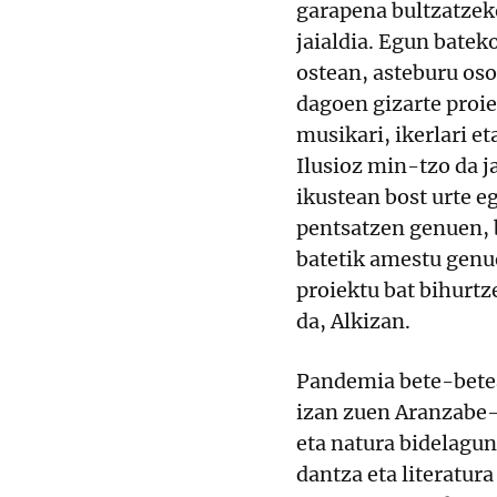
garapena bultzatzek
jaialdia. Egun bateko
ostean, asteburu osok
dagoen gizarte proi
musikari, ikerlari et
Ilusioz min-tzo da j
ikustean bost urte eg
pentsatzen genuen, 
batetik amestu genue
proiektu bat bihurtz
da, Alkizan.
Pandemia bete-betea
izan zuen Aranzabe-
eta natura bidelagu
dantza eta literatur