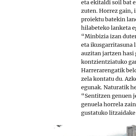
eta ekitaldi soil bat
zuten. Horrez gain, i
proiektu batekin lan
hilabeteko lanketa e
“Minbizia izan dute
eta ikusgarritasuna 
auzitan jartzen hasi
kontzientziatuko gar
Harrerarengatik beldu
zela kontatu du. Az
egunak. Naturatik he
“Sentitzen genuen j
genuela horrela zain
gustatuko litzaidake