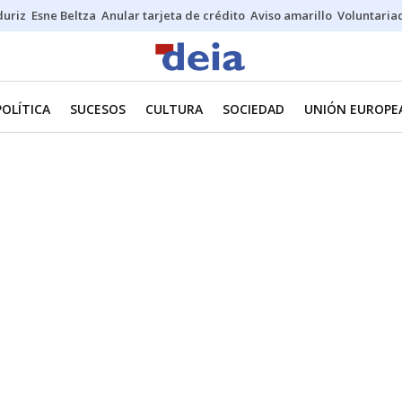
duriz
Esne Beltza
Anular tarjeta de crédito
Aviso amarillo
Voluntaria
POLÍTICA
SUCESOS
CULTURA
SOCIEDAD
UNIÓN EUROPE