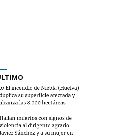
ÚLTIMO
El incendio de Niebla (Huelva)
duplica su superficie afectada y
alcanza las 8.000 hectáreas
Hallan muertos con signos de
violencia al dirigente agrario
Javier Sánchez y a su mujer en