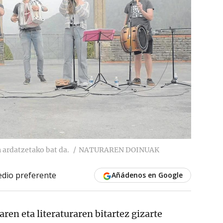
 ardatzetako bat da.
NATURAREN DOINUAK
dio preferente
Añádenos en Google
ren eta literaturaren bitartez gizarte