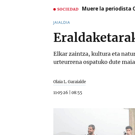
Muere la periodista 
SOCIEDAD
JAIALDIA
Eraldaketara
Elkar zaintza, kultura eta natu
urteurrena ospatuko dute maia
Olaia L. Garaialde
11·05·26
|
08:55