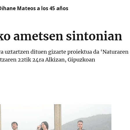
Oihane Mateos a los 45 años
ko ametsen sintonian
ra uztartzen dituen gizarte proiektua da ‘Naturaren
tzaren 22tik 24ra Alkizan, Gipuzkoan