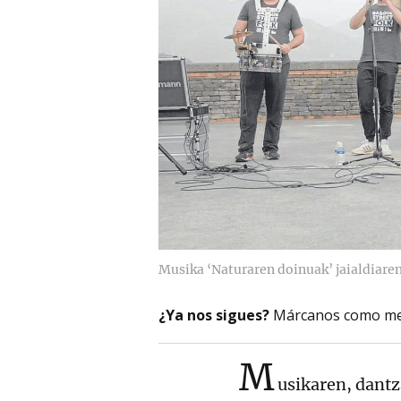
Musika ‘Naturaren doinuak’ jaialdiaren
¿Ya nos sigues?
Márcanos como me
M
usikaren, dantza