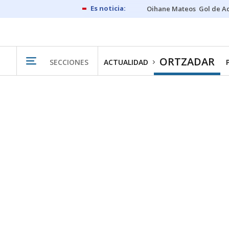
Oihane Mateos
Gol de A
ORTZADAR
SECCIONES
ACTUALIDAD