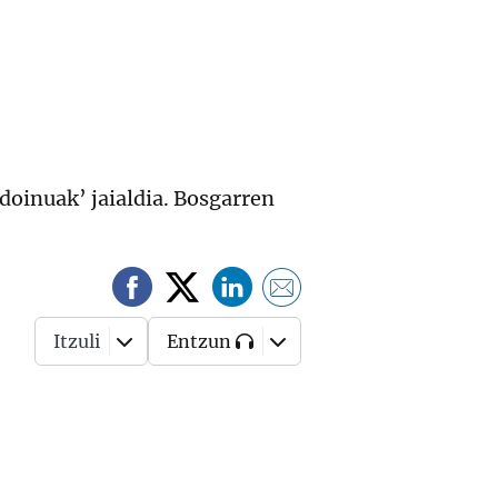
 doinuak’ jaialdia. Bosgarren
Itzuli
Entzun