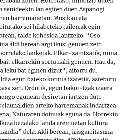
erabaki zuten. Horretako, minbizia duten
n senideekin lan egiten duen Aspanogi
ziren harremanetan. Musikan eta
tutako sei hilabeteko tailerrak egin
batean, talde kohesioa lantzeko. “Oso
ina aldi berean argi ikusi genuen zein
horrelako lanketak. Elkar-zaintzatik, mina
rbait elkarrekin sortu nahi genuen. Hau da,
a leku bat eginen dizut”, aitortu du.
aldia egun bateko kontua izatetik, asteburu
pasa zen. Ordutik, egun bakoi-tzak izaera
nengo egunean desiretan jartzen dute
 belaunaldien arteko harremanak indartzea
kena, Naturaren doinuak eguna da. Horrekin
Alkiza bezalako landa eremuetan kultura
andia” dela. Aldi berean, irisgarritasuna