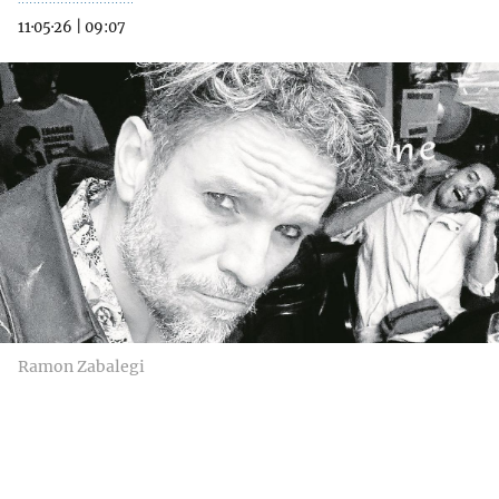
11·05·26
|
09:07
Ramon Zabalegi