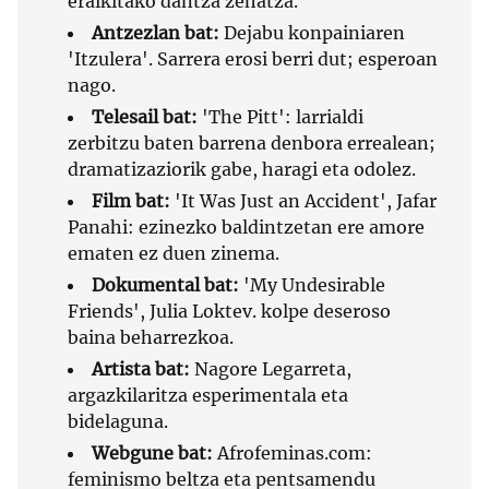
eraikitako dantza zehatza.
Antzezlan bat:
Dejabu konpainiaren
'Itzulera'. Sarrera erosi berri dut; esperoan
nago.
Telesail bat:
'The Pitt': larrialdi
zerbitzu baten barrena denbora errealean;
dramatizaziorik gabe, haragi eta odolez.
Film bat:
'It Was Just an Accident', Jafar
Panahi: ezinezko baldintzetan ere amore
ematen ez duen zinema.
Dokumental bat:
'My Undesirable
Friends', Julia Loktev. kolpe deseroso
baina beharrezkoa.
Artista bat:
Nagore Legarreta,
argazkilaritza esperimentala eta
bidelaguna.
Webgune bat:
Afrofeminas.com:
feminismo beltza eta pentsamendu