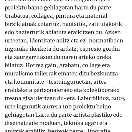
proiektu baino gehiagotan hartu du parte.
Grabatua, collagea, pintura eta material
birziklatuak uztartuz, hautsitik, zatitutakotik
edo baztertutik abiatuta eraikitzen du. Azken
urteetan, identitate anitz eta ez-normatiboen
inguruko ikerketa du ardatz, espresio gordin
eta zaurgarritasun duinaren arteko oreka
bilatuz. Horrez gain, grabatu, collage eta
muralismo tailerrak ematen ditu hezkuntza-
eta komunitate- testuinguruetan, artea
eraldaketa pertsonalerako eta kolektiborako
tresna gisa ulertzen du-eta. Laburbilduz, 2005.
urte ingurutik aurrera 100 proiektu baino
gehiagotan hartu du parte artista plastiko edo
diseinatzaile moduan, teknika ugari eta
anitzak erabiliz, besteak beste: litografía,