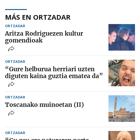
MÁS EN ORTZADAR
ORTZADAR
Aritza Rodriguezen kultur
gomendioak
ORTZADAR
“Gure helburua herriari uzten
diguten kaina guztia ematea da”
ORTZADAR
Toscanako muinoetan (II)
ORTZADAR