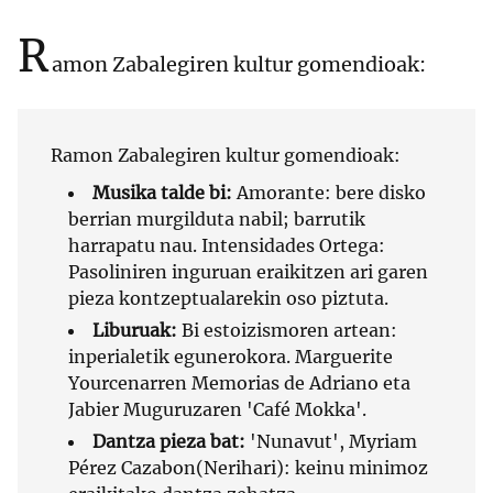
R
amon Zabalegiren kultur gomendioak:
Ramon Zabalegiren kultur gomendioak:
Musika talde bi:
Amorante: bere disko
berrian murgilduta nabil; barrutik
harrapatu nau. Intensidades Ortega:
Pasoliniren inguruan eraikitzen ari garen
pieza kontzeptualarekin oso piztuta.
Liburuak:
Bi estoizismoren artean:
inperialetik egunerokora. Marguerite
Yourcenarren Memorias de Adriano eta
Jabier Muguruzaren 'Café Mokka'.
Dantza pieza bat:
'Nunavut', Myriam
Pérez Cazabon(Nerihari): keinu minimoz