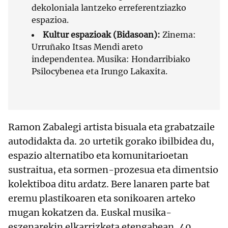
dekoloniala lantzeko erreferentziazko
espazioa.
Kultur espazioak (Bidasoan):
Zinema:
Urruñako Itsas Mendi areto
independentea. Musika: Hondarribiako
Psilocybenea eta Irungo Lakaxita.
Ramon Zabalegi artista bisuala eta grabatzaile
autodidakta da. 20 urtetik gorako ibilbidea du,
espazio alternatibo eta komunitarioetan
sustraitua, eta sormen-prozesua eta dimentsio
kolektiboa ditu ardatz. Bere lanaren parte bat
eremu plastikoaren eta sonikoaren arteko
mugan kokatzen da. Euskal musika-
eszenarekin elkarrizketa etengabean, 40