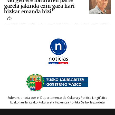
“Gu geu ere naturaren parte
garela jakinda ezin gara hari
bizkar emanda bizi”
Subvencionada por el Departamento de Cultura y Política Lingüística
Eusko Jaurlaritzako Kultura eta Hizkuntza Politika Sailak lagunduta