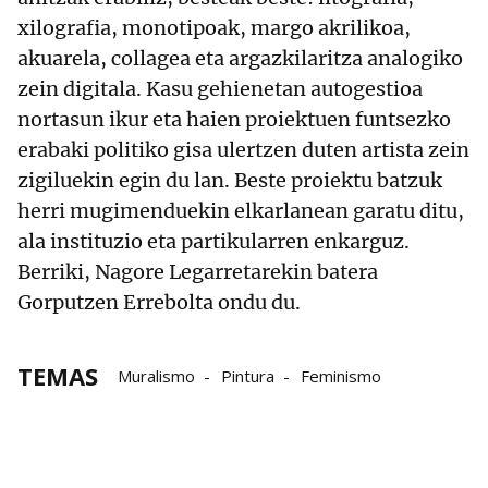
xilografia, monotipoak, margo akrilikoa,
akuarela, collagea eta argazkilaritza analogiko
zein digitala. Kasu gehienetan autogestioa
nortasun ikur eta haien proiektuen funtsezko
erabaki politiko gisa ulertzen duten artista zein
zigiluekin egin du lan. Beste proiektu batzuk
herri mugimenduekin elkarlanean garatu ditu,
ala instituzio eta partikularren enkarguz.
Berriki, Nagore Legarretarekin batera
Gorputzen Errebolta ondu du.
TEMAS
Muralismo
Pintura
Feminismo