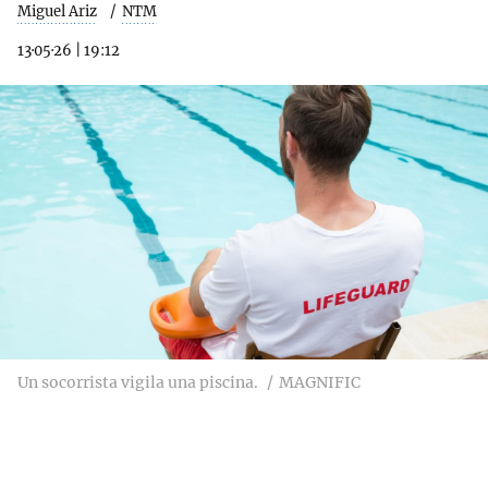
Miguel Ariz
NTM
13·05·26
|
19:12
Un socorrista vigila una piscina.
MAGNIFIC