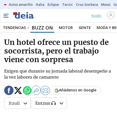
Aviso amarillo
Italia
Eclipse
Terzic
Cruz Gorbeia
Messi
G
Kiosko
BUZZ ON
TENDENCIAS
MOTOR
GENTE
MODA Y BE
Un hotel ofrece un puesto de
socorrista, pero el trabajo
viene con sorpresa
Exigen que durante su jornada laboral desempeñe a
la vez labores de camarero
Añádenos en Google
Itzuli
Entzun