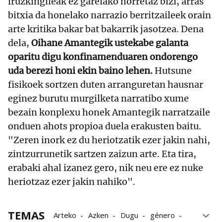
iruzkingileak ez garelako horretaz bizi, arras
bitxia da honelako narrazio berritzaileek orain
arte kritika bakar bat bakarrik jasotzea. Dena
dela,
Oihane Amantegik ustekabe galanta
oparitu digu konfinamenduaren ondorengo
uda berezi honi ekin baino lehen.
Hutsune
fisikoek sortzen duten arranguretan hausnar
eginez burutu murgilketa narratibo xume
bezain konplexu honek Amantegik narratzaile
onduen ahots propioa duela erakusten baitu.
"Zeren inork ez du heriotzatik ezer jakin nahi,
zintzurrunetik sartzen zaizun arte. Eta tira,
erabaki ahal izanez gero, nik neu ere ez nuke
heriotzaz ezer jakin nahiko".
TEMAS
Arteko
Azken
Dugu
género