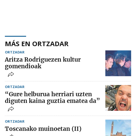
MÁS EN ORTZADAR
ORTZADAR
Aritza Rodriguezen kultur
gomendioak
ORTZADAR
“Gure helburua herriari uzten
diguten kaina guztia ematea da”
ORTZADAR
Toscanako muinoetan (II)