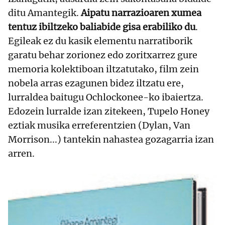
ditu Amantegik.
Aipatu narrazioaren xumea
tentuz ibiltzeko baliabide gisa erabiliko du
.
Egileak ez du kasik elementu narratiborik
garatu behar zorionez edo zoritxarrez gure
memoria kolektiboan iltzatutako, film zein
nobela arras ezagunen bidez iltzatu ere,
lurraldea baitugu Ochlockonee-ko ibaiertza.
Edozein lurralde izan zitekeen, Tupelo Honey
eztiak musika erreferentzien (Dylan, Van
Morrison...) tantekin nahastea gozagarria izan
arren.