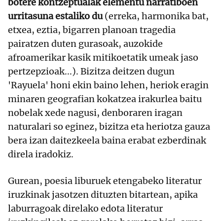
botere kontzeptualak elementu narratiboen
urritasuna estaliko du
(erreka, harmonika bat,
etxea, eztia, bigarren planoan tragedia
pairatzen duten gurasoak, auzokide
afroamerikar kasik mitikoetatik umeak jaso
pertzepzioak...). Bizitza deitzen dugun
'Rayuela' honi ekin baino lehen, heriok eragin
minaren geografian kokatzea irakurlea baitu
nobelak xede nagusi, denboraren iragan
naturalari so eginez, bizitza eta heriotza gauza
bera izan daitezkeela baina erabat ezberdinak
direla iradokiz.
Gurean, poesia liburuek etengabeko literatur
iruzkinak jasotzen dituzten bitartean, apika
laburragoak direlako edota literatur