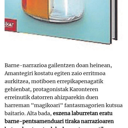
Barne-narrazioa gailentzen doan heinean,
Amantegiri kostatu egiten zaio erritmoa
aurkitzea, motiboen errepikapenagatik
gehienbat, protagonistak Karonteren
erreinutik datorren ahizparekin duen
harreman "magikoari" fantasmagorien kutsua
baitario.
Alta bada,
eszena laburretan eratu
barne-pentsamenduari tiraka narrazioaren