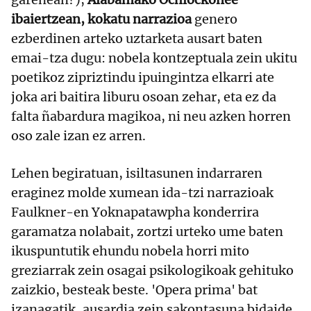
ibaiertzean, kokatu narrazioa
genero
ezberdinen arteko uztarketa ausart baten
emai-tza dugu: nobela kontzeptuala zein ukitu
poetikoz zipriztindu ipuingintza elkarri ate
joka ari baitira liburu osoan zehar, eta ez da
falta ñabardura magikoa, ni neu azken horren
oso zale izan ez arren.
Lehen begiratuan, isiltasunen indarraren
eraginez molde xumean ida-tzi narrazioak
Faulkner-en Yoknapatawpha konderrira
garamatza nolabait, zortzi urteko ume baten
ikuspuntutik ehundu nobela horri mito
greziarrak zein osagai psikologikoak gehituko
zaizkio, besteak beste. 'Opera prima' bat
izanagatik, ausardia zein sakontasuna bidaide