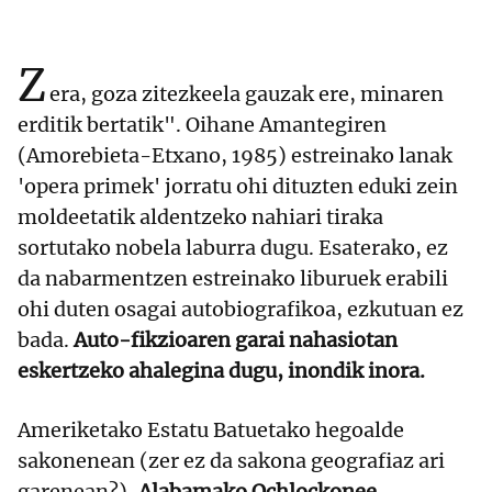
Z
era, goza zitezkeela gauzak ere, minaren
erditik bertatik". Oihane Amantegiren
(Amorebieta-Etxano, 1985) estreinako lanak
'opera primek' jorratu ohi dituzten eduki zein
moldeetatik aldentzeko nahiari tiraka
sortutako nobela laburra dugu. Esaterako, ez
da nabarmentzen estreinako liburuek erabili
ohi duten osagai autobiografikoa, ezkutuan ez
bada.
Auto-fikzioaren garai nahasiotan
eskertzeko ahalegina dugu, inondik inora.
Ameriketako Estatu Batuetako hegoalde
sakonenean (zer ez da sakona geografiaz ari
garenean?),
Alabamako Ochlockonee