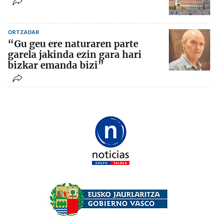
ORTZADAR
“Gu geu ere naturaren parte
garela jakinda ezin gara hari
bizkar emanda bizi”