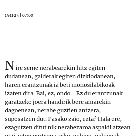
15·11·25
|
07:00
N
ire seme nerabearekin hitz egiten
dudanean, galderak egiten dizkiodanean,
haren erantzunak ia beti monosilabikoak
izaten dira. Bai, ez, ondo... Ez du erantzunak
garatzeko joera handirik bere amarekin
dagoenean, nerabe guztien antzera,
suposatzen dut. Pasako zaio, ezta? Hala ere,
ezagutzen ditut nik nerabezaroa aspaldi atzean
utzi zuten pertsona asko, gehien-gehienak