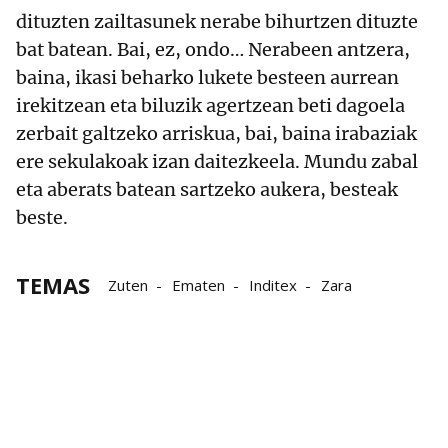
dituzten zailtasunek nerabe bihurtzen dituzte
bat batean. Bai, ez, ondo… Nerabeen antzera,
baina, ikasi beharko lukete besteen aurrean
irekitzean eta biluzik agertzean beti dagoela
zerbait galtzeko arriskua, bai, baina irabaziak
ere sekulakoak izan daitezkeela. Mundu zabal
eta aberats batean sartzeko aukera, besteak
beste.
TEMAS
Zuten
Ematen
Inditex
Zara