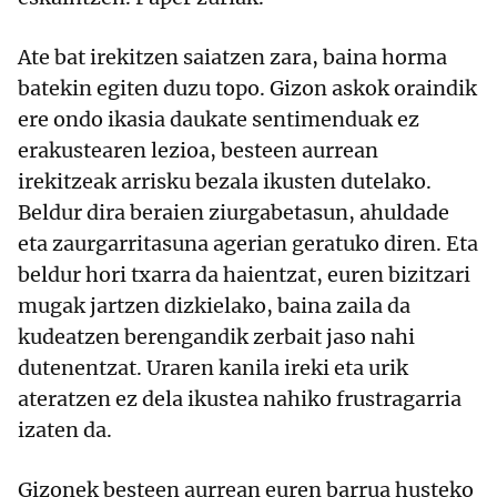
Ate bat irekitzen saiatzen zara, baina horma
batekin egiten duzu topo. Gizon askok oraindik
ere ondo ikasia daukate sentimenduak ez
erakustearen lezioa, besteen aurrean
irekitzeak arrisku bezala ikusten dutelako.
Beldur dira beraien ziurgabetasun, ahuldade
eta zaurgarritasuna agerian geratuko diren. Eta
beldur hori txarra da haientzat, euren bizitzari
mugak jartzen dizkielako, baina zaila da
kudeatzen berengandik zerbait jaso nahi
dutenentzat. Uraren kanila ireki eta urik
ateratzen ez dela ikustea nahiko frustragarria
izaten da.
Gizonek besteen aurrean euren barrua husteko