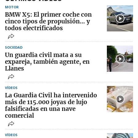
MOTOR
BMW X5: El primer coche con
cinco tipos de propulsión… y
todos electrificados
SOCIEDAD
Un guardia civil mata a su
expareja, también agente, en
Llanes
VÍDEOS
La Guardia Civil ha intervenido
más de 115.000 joyas de lujo
falsificadas en una nave
comercial
VÍDEOS