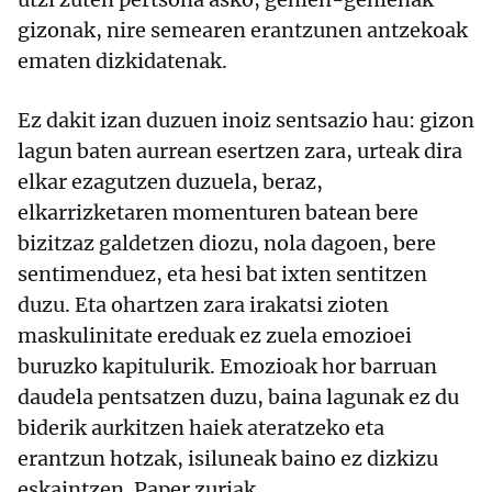
gizonak, nire semearen erantzunen antzekoak
ematen dizkidatenak.
Ez dakit izan duzuen inoiz sentsazio hau: gizon
lagun baten aurrean esertzen zara, urteak dira
elkar ezagutzen duzuela, beraz,
elkarrizketaren momenturen batean bere
bizitzaz galdetzen diozu, nola dagoen, bere
sentimenduez, eta hesi bat ixten sentitzen
duzu. Eta ohartzen zara irakatsi zioten
maskulinitate ereduak ez zuela emozioei
buruzko kapitulurik. Emozioak hor barruan
daudela pentsatzen duzu, baina lagunak ez du
biderik aurkitzen haiek ateratzeko eta
erantzun hotzak, isiluneak baino ez dizkizu
eskaintzen. Paper zuriak.