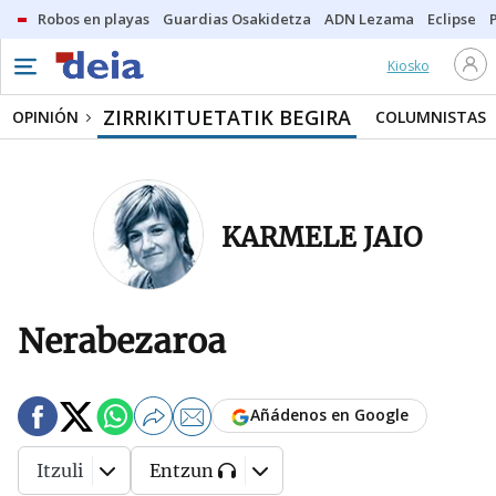
Robos en playas
Guardias Osakidetza
ADN Lezama
Eclipse
Kiosko
ZIRRIKITUETATIK BEGIRA
OPINIÓN
COLUMNISTAS
KARMELE JAIO
Nerabezaroa
Añádenos en Google
Itzuli
Entzun