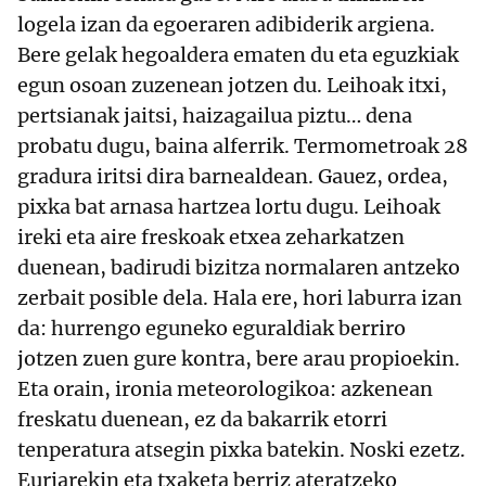
logela izan da egoeraren adibiderik argiena.
Bere gelak hegoaldera ematen du eta eguzkiak
egun osoan zuzenean jotzen du. Leihoak itxi,
pertsianak jaitsi, haizagailua piztu… dena
probatu dugu, baina alferrik. Termometroak 28
gradura iritsi dira barnealdean. Gauez, ordea,
pixka bat arnasa hartzea lortu dugu. Leihoak
ireki eta aire freskoak etxea zeharkatzen
duenean, badirudi bizitza normalaren antzeko
zerbait posible dela. Hala ere, hori laburra izan
da: hurrengo eguneko eguraldiak berriro
jotzen zuen gure kontra, bere arau propioekin.
Eta orain, ironia meteorologikoa: azkenean
freskatu duenean, ez da bakarrik etorri
tenperatura atsegin pixka batekin. Noski ezetz.
Euriarekin eta txaketa berriz ateratzeko