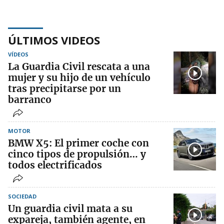
ÚLTIMOS VIDEOS
VÍDEOS
La Guardia Civil rescata a una
mujer y su hijo de un vehículo
tras precipitarse por un
barranco
MOTOR
BMW X5: El primer coche con
cinco tipos de propulsión… y
todos electrificados
SOCIEDAD
Un guardia civil mata a su
expareja, también agente, en