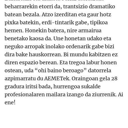
beharrarekin etorri da, trantsizio dramatiko
batean bezala. Atzo izerditan eta gaur hotz
pixka batekin, erdi-tintarik gabe, tipikoa
hemen. Honekin batera, nire armairua
benetako kaosa da. Une honetan udako eta
neguko arropak inolako ordenarik gabe bizi
dira bake hauskorrean. Bi mundu kabitzen ez
diren espazio berean. Eta tregoa labur honen
ostean, uda “ohi baino beroago” datorrela
azpimarratu du AEMETek. Oraingoan gela 28
gradura iritsi bada, hurrengoa sukalde
profesionalaren mailara izango da ziurrenik. Ai
ene!