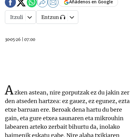
Añádenos en Google
Itzuli
Entzun
30·05·26
|
07:00
A
zken astean, nire gorputzak ez du jakin zer
den atseden hartzea: ez gauez, ez egunez, ezta
etxe barruan ere. Beroak dena hartu du bere
gain, eta gure etxea saunaren eta mikrouhin
labearen arteko zerbait bihurtu da, inolako
baimenik eskatu gabe. Nire alaba txikiaren