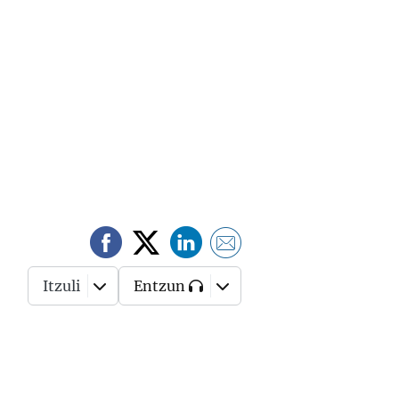
Itzuli
Entzun