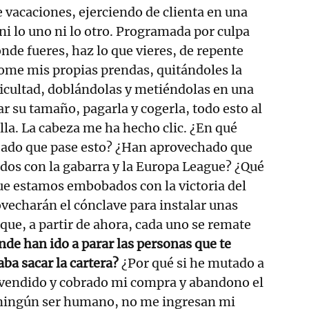
e vacaciones, ejerciendo de clienta en una
ni lo uno ni lo otro. Programada por culpa
onde fueres, haz lo que vieres, de repente
ome mis propias prendas, quitándoles la
ficultad, doblándolas y metiéndolas en una
ar su tamaño, pagarla y cogerla, todo esto al
lla. La cabeza me ha hecho clic. ¿En qué
do que pase esto? ¿Han aprovechado que
dos con la gabarra y la Europa League? ¿Qué
ue estamos embobados con la victoria del
vecharán el cónclave para instalar unas
que, a partir de ahora, cada uno se remate
de han ido a parar las personas que te
ba sacar la cartera?
¿Por qué si he mutado a
vendido y cobrado mi compra y abandono el
a ningún ser humano, no me ingresan mi