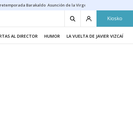
retemporada Barakaldo
Asunción de la Virgen
Casa Targaryen
Gazt
Kiosko
RTAS AL DIRECTOR
HUMOR
LA VUELTA DE JAVIER VIZCAÍNO