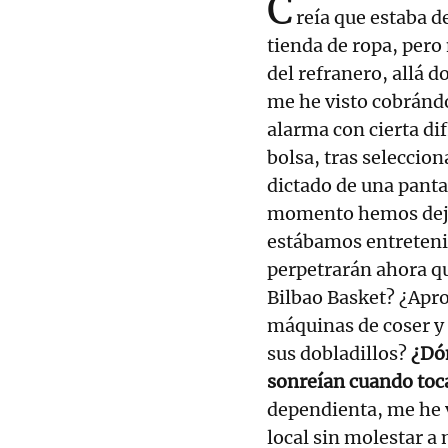
C
reía que estaba d
tienda de ropa, pero 
del refranero, allá d
me he visto cobránd
alarma con cierta di
bolsa, tras seleccion
dictado de una panta
momento hemos deja
estábamos entreteni
perpetrarán ahora q
Bilbao Basket? ¿Apro
máquinas de coser y 
sus dobladillos?
¿Dón
sonreían cuando toca
dependienta, me he 
local sin molestar 