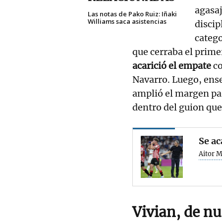
agasaj
Las notas de Pako Ruiz: Iñaki
Williams saca asistencias
discip
categ
que cerraba el prime
acarició el empate
co
Navarro. Luego, ense
amplió el margen par
dentro del guion que
Se ac
Aitor M
Vivian, de nu