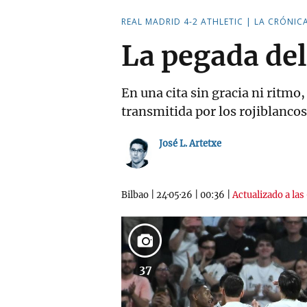
REAL MADRID 4-2 ATHLETIC | LA CRÓNIC
La pegada del
En una cita sin gracia ni ritmo,
transmitida por los rojiblancos
José L. Artetxe
Bilbao
|
24·05·26
|
00:36
|
Actualizado a las
37