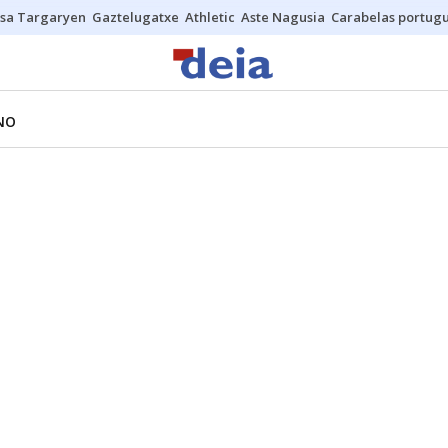
sa Targaryen
Gaztelugatxe
Athletic
Aste Nagusia
Carabelas portug
NO