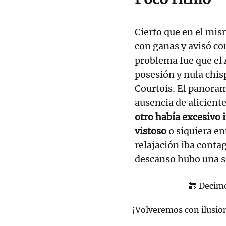
Cierto que en el mi
con ganas y avisó co
problema fue que el 
posesión y nula chis
Courtois. El panorama
ausencia de alicient
otro había excesivo 
vistoso
o siquiera en
relajación iba conta
descanso hubo una se
🔚 Decimo
¡Volveremos con ilusi