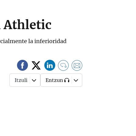
 Athletic
rcialmente la inferioridad
0
Itzuli
Entzun