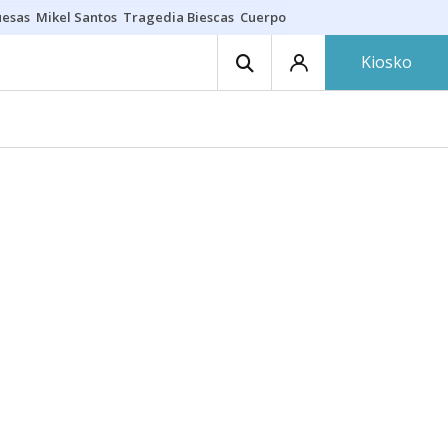
uesas
Mikel Santos
Tragedia Biescas
Cuerpo ría
Inmigración Bizkaia
Kiosko