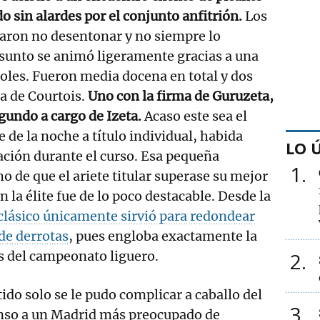
 sin alardes por el conjunto anfitrión.
Los
taron no desentonar y no siempre lo
 asunto se animó ligeramente gracias a una
oles. Fueron media docena en total y dos
ía de Courtois.
Uno con la firma de Guruzeta,
egundo a cargo de Izeta.
Acaso este sea el
 de la noche a título individual, habida
LO 
zación durante el curso. Esa pequeña
1
o de que el ariete titular superase su mejor
 la élite fue de lo poco destacable. Desde la
 clásico únicamente sirvió para redondear
de derrotas
, pues engloba exactamente la
s del campeonato liguero.
2
tido solo se le pudo complicar a caballo del
3
nso a un Madrid más preocupado de