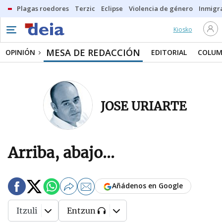
Plagas roedores
Terzic
Eclipse
Violencia de género
Inmigra
Kiosko
MESA DE REDACCIÓN
OPINIÓN
EDITORIAL
COLUM
JOSE URIARTE
Arriba, abajo...
Añádenos en Google
Itzuli
Entzun