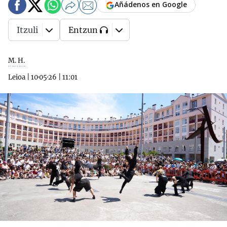
Añádenos en Google
Itzuli
Entzun
M. H.
Leioa
|
10·05·26
|
11:01