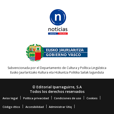
Subvencionada por el Departamento de Cultura y Política Lingüística
Eusko Jaurlaritzako Kultura eta Hizkuntza Politika Sailak lagunduta
© Editorial Iparraguirre, S.A
Todos los derechos reservados
Aviso legal
Política privacidad
Condiciones de uso
Cookies
Código ético
Accesibilidad
Administrar Utiq