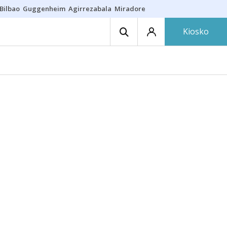
Bilbao
Guggenheim
Agirrezabala
Miradores en Bilbao
Arrese
Sequí
Kiosko