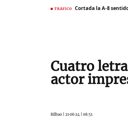
Cortada la A-8 sentid
TRÁFICO
Cuatro letra
actor impre
Bilbao
|
21·06·24
|
08:51