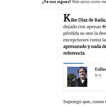
¿Ya nos sigues?
Márcanos como me
K
ike Díaz de Rada,
dejado con apenas
65
pérdida se une la de
excepciones como la
apresurado y nada d
referencia
.
Falle
N. G.
Supongo que, como t