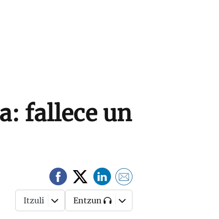
a: fallece un
Itzuli
Entzun