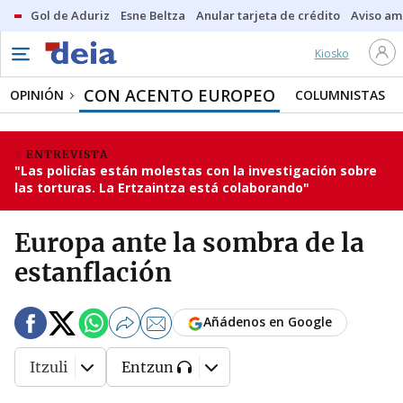
Gol de Aduriz
Esne Beltza
Anular tarjeta de crédito
Aviso am
Kiosko
CON ACENTO EUROPEO
OPINIÓN
COLUMNISTAS
ENTREVISTA
"Las policías están molestas con la investigación sobre
las torturas. La Ertzaintza está colaborando"
Europa ante la sombra de la
estanflación
Añádenos en Google
Itzuli
Entzun