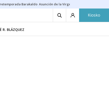
retemporada Barakaldo
Asunción de la Virgen
Casa Targaryen
Gazt
Kiosko
É R. BLÁZQUEZ