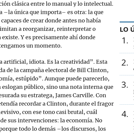
ción clásica entre lo manual y lo intelectual.
va –la única que importa– es otra: la que
 capaces de crear donde antes no había
LO 
limitan a reorganizar, reinterpretar o
 existe. Y es precisamente ahí donde
1
etengamos un momento.
2
 artificial, idiota. Es la creatividad”. Esta
a de la campaña electoral de Bill Clinton,
nomía, estúpido”. Aunque puede parecerlo,
3
n eslogan público, sino una nota interna que
esurada su estratega, James Carville. Con
etendía recordar a Clinton, durante el fragor
4
evisivo, con ese tono casi brutal, cuál
o de sus intervenciones: la economía. No
, porque todo lo demás –los discursos, los