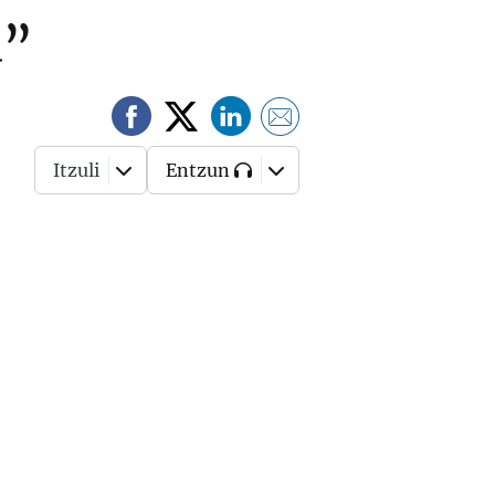
d”
Itzuli
Entzun