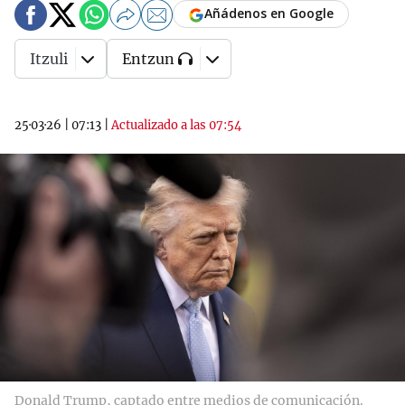
Añádenos en Google
Itzuli
Entzun
25·03·26
|
07:13
|
Actualizado a las 07:54
Donald Trump, captado entre medios de comunicación.