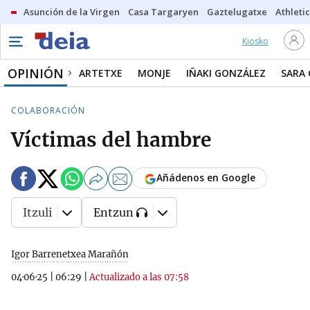
Asunción de la Virgen
Casa Targaryen
Gaztelugatxe
Athletic
Kiosko
OPINIÓN
ARTETXE
MONJE
IÑAKI GONZÁLEZ
SARA
COLABORACIÓN
Víctimas del hambre
Añádenos en Google
Itzuli
Entzun
Igor Barrenetxea Marañón
04·06·25
|
06:29
|
Actualizado a las 07:58