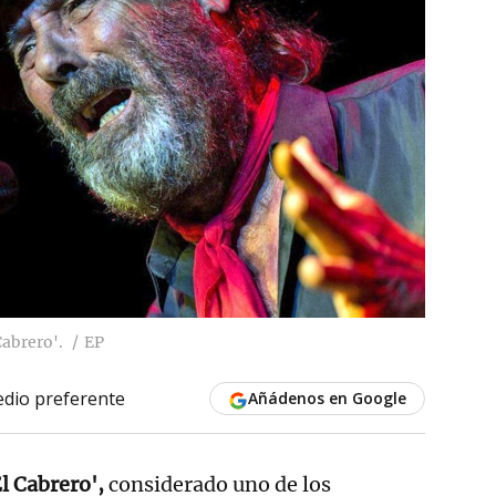
abrero'.
EP
dio preferente
Añádenos en Google
l Cabrero',
considerado uno de los