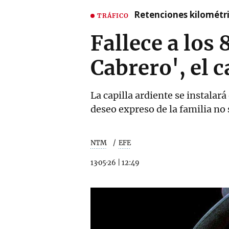
Retenciones kilométri
TRÁFICO
Fallece a los
Cabrero', el c
La capilla ardiente se instalará
deseo expreso de la familia no 
NTM
EFE
13·05·26
|
12:49