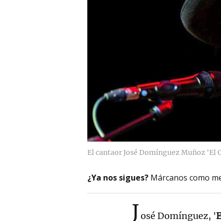
El cantaor José Domínguez Muñoz 'El C
¿Ya nos sigues?
Márcanos como me
J
osé Domínguez, '
E