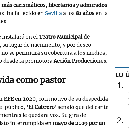
s
más carismáticos, libertarios y admirados
as, ha fallecido en
Sevilla
a los
81 años
en la
es.
 instalará en el
Teatro Municipal de
, su lugar de nacimiento, y por deseo
a no se permitirá su cobertura a los medios,
o desde la promotora
Acción Producciones
.
LO 
vida como pastor
1
on
EFE en 2020
, con motivo de su despedida
l público, '
El Cabrero'
señaló que del cante
mientras le quedara voz. Su gira de
2
visto interrumpida en
mayo de 2019 por un