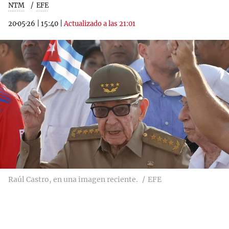
NTM
EFE
20·05·26
|
15:40
|
Actualizado a las 21:01
Raúl Castro, en una imagen reciente.
EFE