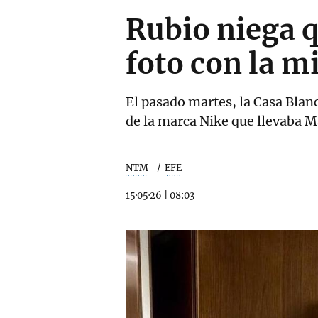
Rubio niega q
foto con la 
El pasado martes, la Casa Blanc
de la marca Nike que llevaba M
NTM
EFE
15·05·26
|
08:03