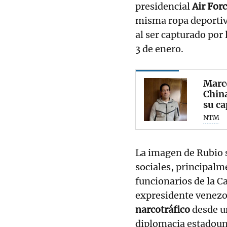
presidencial
Air For
misma ropa deportiv
al ser capturado por
3 de enero.
Marco
China
su ca
NTM
La imagen de Rubio s
sociales, principalm
funcionarios de la C
expresidente venezo
narcotráfico
desde u
diplomacia estadoun