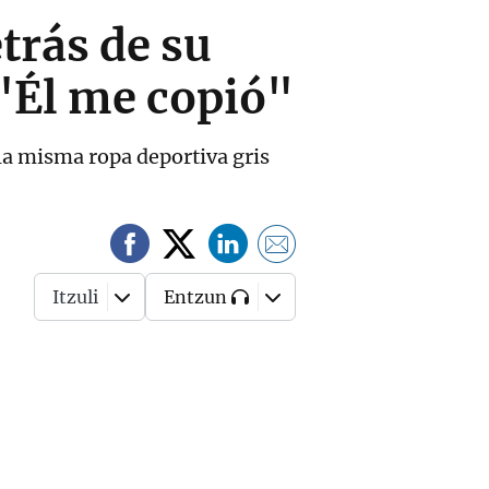
trás de su
"Él me copió"
 la misma ropa deportiva gris
Itzuli
Entzun