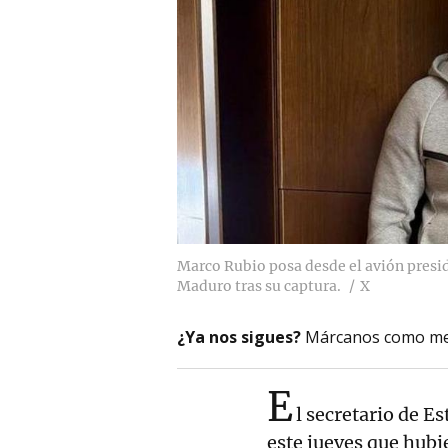
Marco Rubio posa desde el avión presid
Maduro tras su captura.
X
¿Ya nos sigues?
Márcanos como me
E
l secretario de E
este jueves que hubi