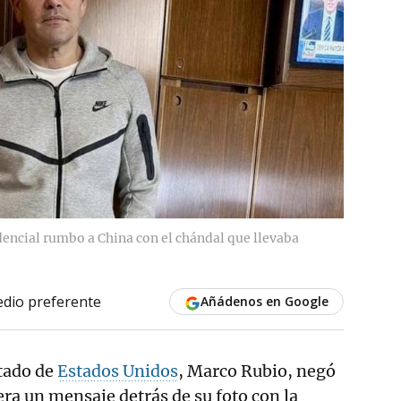
encial rumbo a China con el chándal que llevaba
dio preferente
Añádenos en Google
stado de
Estados Unidos
, Marco Rubio, negó
era un mensaje detrás de su foto con la