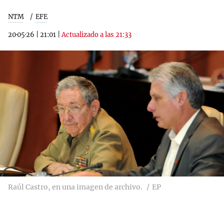
NTM
EFE
20·05·26
|
21:01
|
Actualizado a las 21:33
Raúl Castro, en una imagen de archivo.
EP