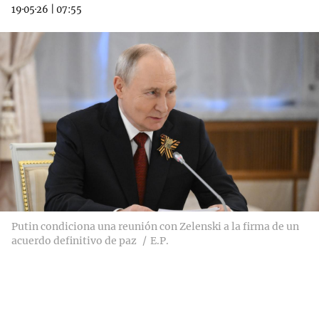
19·05·26
|
07:55
Putin condiciona una reunión con Zelenski a la firma de un
acuerdo definitivo de paz
E.P.