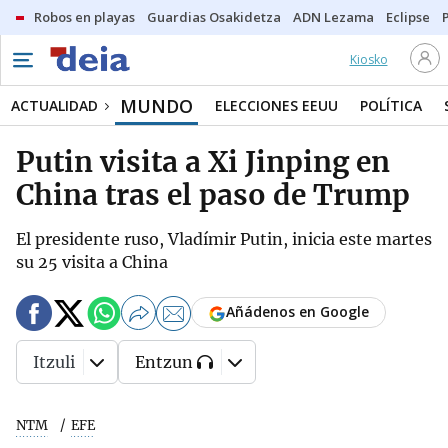
Robos en playas
Guardias Osakidetza
ADN Lezama
Eclipse
Kiosko
MUNDO
ACTUALIDAD
ELECCIONES EEUU
POLÍTICA
Putin visita a Xi Jinping en
China tras el paso de Trump
El presidente ruso, Vladímir Putin, inicia este martes
su 25 visita a China
Añádenos en Google
Itzuli
Entzun
NTM
EFE