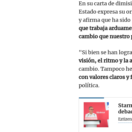
En su carta de dimisi
Estado expresa su or
y afirma que ha sido
que trabaja arduamen
cambio que nuestro 
"Si bien se han logr
visión, el ritmo y la
cambio. Tampoco h
con valores claros y
política.
Starm
debac
Eztizen