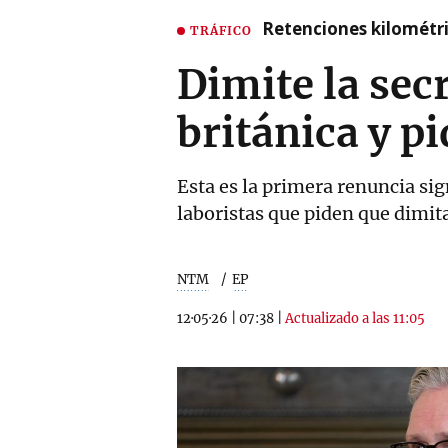
Retenciones kilométri
TRÁFICO
Dimite la sec
británica y p
Esta es la primera renuncia sig
laboristas que piden que dimita
NTM
EP
12·05·26
|
07:38
|
Actualizado a las 11:05