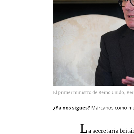
El primer ministro de Reino Unido, Kei
¿Ya nos sigues?
Márcanos como me
L
a secretaria brit