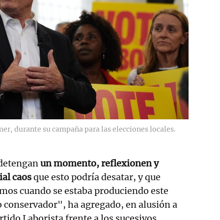
mer, durante su campaña para las elecciones locales.
 detengan
un momento, reflexionen y
ial caos
que esto podría desatar, y que
imos cuando se estaba produciendo este
o conservador", ha agregado, en alusión a
rtido Laborista frente a los sucesivos