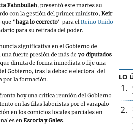
tta Fahnbulleh
, presentó este martes su
do con la gestión del primer ministro,
Keir
ó que "
haga lo correcto
" para el
Reino Unido
dario para su retirada del poder.
nuncia significativa en el Gobierno de
a una fuerte presión de más de
70 diputados
que dimita de forma inmediata o fije una
del Gobierno, tras la debacle electoral del
LO 
a por la formación.
1
fronta hoy una crítica reunión del Gobierno
nto en las filas laboristas por el varapalo
2
ción en los comicios locales parciales en
onales en
Escocia y Gales
.