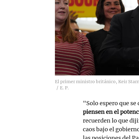
El primer ministro británico, Keir Star
E. P.
"Solo espero que se
piensen en el potenc
recuerden lo que dij
caos bajo el gobiern
las posiciones del Pa