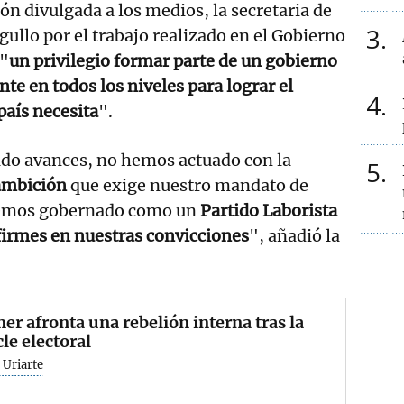
ón divulgada a los medios, la secretaria de
3
gullo por el trabajo realizado en el Gobierno
 "
un privilegio formar parte de un gobierno
te en todos los niveles para lograr el
4
país necesita
".
ado avances, no hemos actuado con la
5
 ambición
que exige nuestro mandato de
emos gobernado como un
Partido Laborista
 firmes en nuestras convicciones
", añadió la
er afronta una rebelión interna tras la
le electoral
 Uriarte