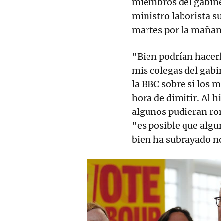
miembros del gabine
ministro laborista s
martes por la mañan
"Bien podrían hacerl
mis colegas del gabi
la BBC sobre si los m
hora de dimitir. Al h
algunos pudieran rom
"es posible que algu
bien ha subrayado no