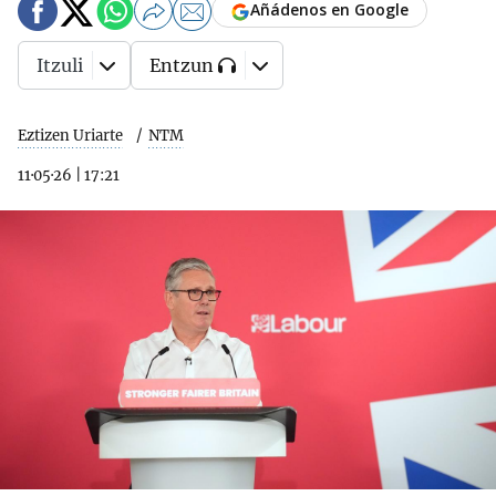
Añádenos en Google
Itzuli
Entzun
Eztizen Uriarte
NTM
11·05·26
|
17:21