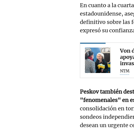
En cuanto a la cuar
estadounidense, ase
definitivo sobre las 
expresó su confianza
Von d
apoya
invas
NTM
Peskov también dest
"fenomenales" en es
consolidación en tor
sondeos independien
desean un urgente ce