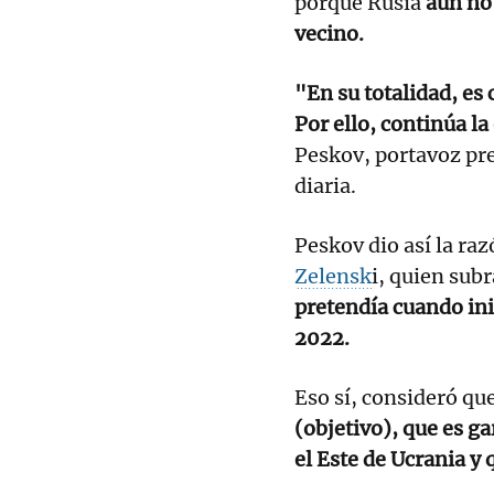
porque Rusia
aún no 
vecino.
"En su totalidad, es 
Por ello, continúa la
Peskov, portavoz pre
diaria.
Peskov dio así la ra
Zelensk
i, quien su
pretendía cuando ini
2022.
Eso sí, consideró que
(objetivo), que es ga
el Este de Ucrania y 