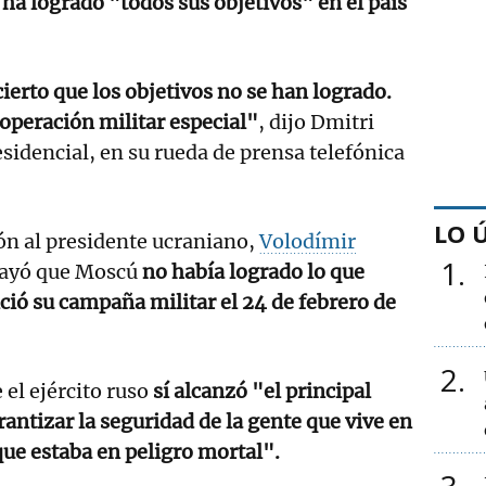
ha logrado "todos sus objetivos" en el país
cierto que los objetivos no se han logrado.
 operación militar especial"
, dijo Dmitri
sidencial, en su rueda de prensa telefónica
LO 
zón al presidente ucraniano,
Volodímir
1
brayó que Moscú
no había logrado lo que
ció su campaña militar el 24 de febrero de
2
 el ejército ruso
sí alcanzó "el principal
rantizar la seguridad de la gente que vive en
que estaba en peligro mortal".