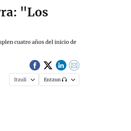
rra: "Los
mplen cuatro años del inicio de
Itzuli
Entzun