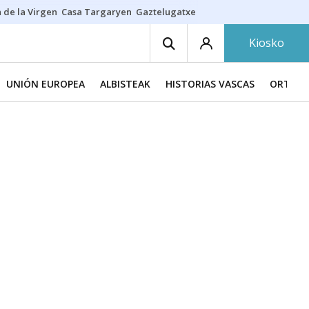
 de la Virgen
Casa Targaryen
Gaztelugatxe
Athletic
Aste Nagusia
C
Kiosko
UNIÓN EUROPEA
ALBISTEAK
HISTORIAS VASCAS
ORTZAD