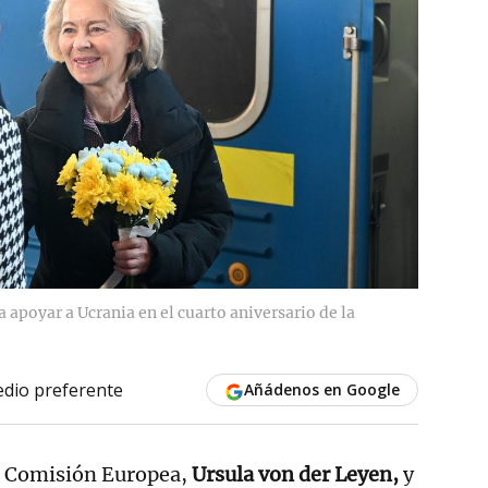
a apoyar a Ucrania en el cuarto aniversario de la
dio preferente
Añádenos en Google
la Comisión Europea,
Ursula von der Leyen,
y