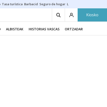
o
Tasa turística
Barbacid
Seguro de hogar
Lío Athletic-Osasuna
Mast
Kiosko
O
ALBISTEAK
HISTORIAS VASCAS
ORTZADAR