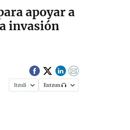
para apoyar a
la invasión
Itzuli
Entzun