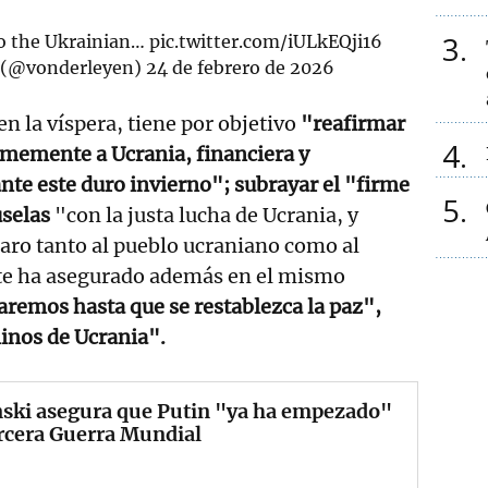
3
to the Ukrainian…
pic.twitter.com/iULkEQji16
n (@vonderleyen)
24 de febrero de 2026
en la víspera, tiene por objetivo
"reafirmar
4
rmemente a Ucrania, financiera y
nte este duro invierno"; subrayar el "firme
5
selas
"con la justa lucha de Ucrania, y
aro tanto al pueblo ucraniano como al
nte ha asegurado además en el mismo
aremos hasta que se restablezca la paz",
inos de Ucrania".
nski asegura que Putin "ya ha empezado"
rcera Guerra Mundial