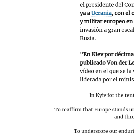
el presidente del C
ya a
Ucrania
, con el
y militar europeo en 
invasión a gran escal
Rusia.
"En Kiev por décima 
publicado Von der L
vídeo en el que se la
liderada por el mini
In Kyiv for the ten
To reaffirm that Europe stands un
and thro
To underscore our enduri