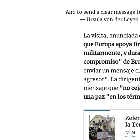
And to send a clear message 
— Ursula von der Leye
La visita, anunciada 
que Europa apoya fi
militarmente, y dura
compromiso" de Bru
enviar un mensaje cl
agresor". La dirige
mensaje que
"no cej
una paz "en los térm
Zele
la Te
NTM