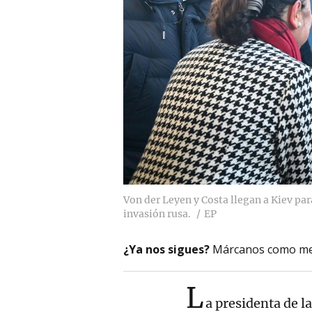
Von der Leyen y Costa llegan a Kiev par
invasión rusa.
EP
¿Ya nos sigues?
Márcanos como me
L
a presidenta de 