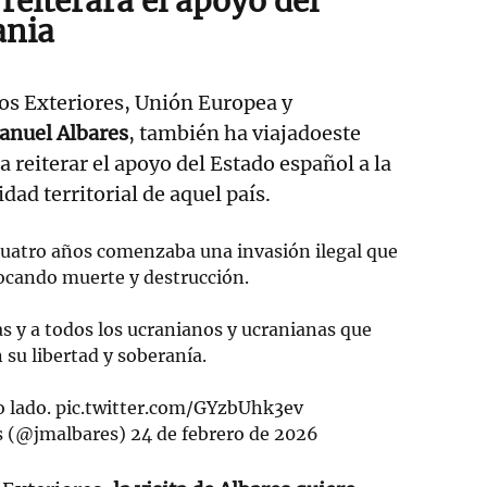
 reiterará el apoyo del
ania
os Exteriores, Unión Europea y
anuel Albares
, también ha viajadoeste
 reiterar el apoyo del Estado español a la
idad territorial de aquel país.
cuatro años comenzaba una invasión ilegal que
ocando muerte y destrucción.
s y a todos los ucranianos y ucranianas que
 su libertad y soberanía.
o lado.
pic.twitter.com/GYzbUhk3ev
s (@jmalbares)
24 de febrero de 2026