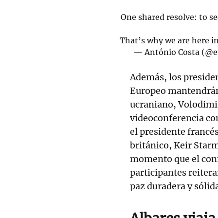
One shared resolve: to se
That’s why we are here i
— António Costa (@e
Además, los preside
Europeo mantendrán 
ucraniano, Volodimi
videoconferencia con
el presidente franc
británico, Keir Starm
momento que el confl
participantes reiter
paz duradera y sólid