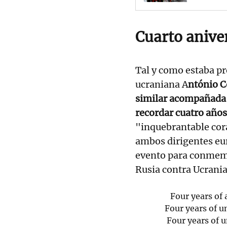
Cuarto anive
Tal y como estaba pre
ucraniana A
ntónio C
similar acompañada 
recordar cuatro años
"inquebrantable cora
ambos dirigentes eur
evento para conmemor
Rusia contra Ucrania 
Four years of 
Four years of u
Four years of 