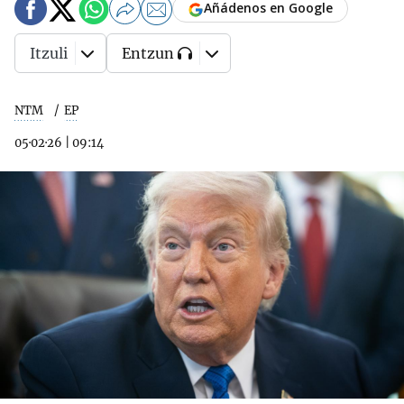
Añádenos en Google
Itzuli
Entzun
NTM
EP
05·02·26
|
09:14