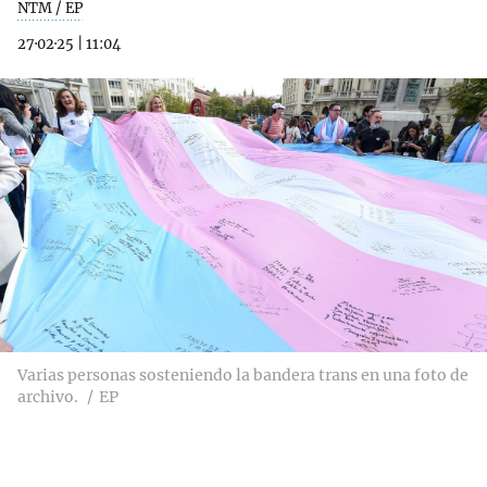
NTM / EP
27·02·25
|
11:04
Varias personas sosteniendo la bandera trans en una foto de
archivo.
EP