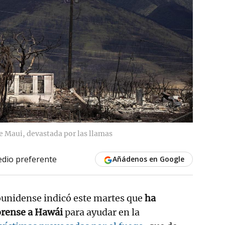
e Maui, devastada por las llamas
dio preferente
Añádenos en Google
ounidense indicó este martes que
ha
orense a Hawái
para ayudar en la