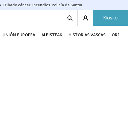
o
Cribado cáncer
Incendios
Policía de Santurtzi
Aeropuerto de Bilba
Kiosko
UNIÓN EUROPEA
ALBISTEAK
HISTORIAS VASCAS
ORTZAD