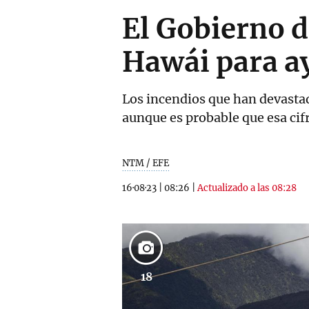
El Gobierno d
Hawái para ay
Los incendios que han devasta
aunque es probable que esa ci
NTM / EFE
16·08·23
|
08:26
|
Actualizado a las 08:28
18