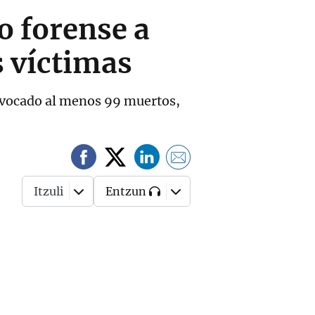
o forense a
s víctimas
rovocado al menos 99 muertos,
Itzuli
Entzun