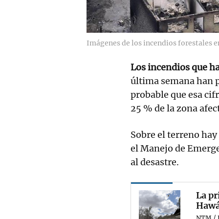
Imágenes de los incendios forestales 
Los incendios que ha
última semana han 
probable que esa cif
25 % de la zona afec
Sobre el terreno hay
el Manejo de Emerge
al desastre.
La pr
Hawái
NTM / 