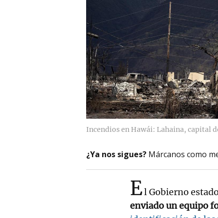
Incendios en Hawái: Lahaina, capital d
¿Ya nos sigues?
Márcanos como me
E
l Gobierno estad
enviado un equipo f