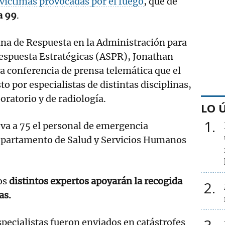
s víctimas provocadas por el fuego
, que de
a 99
.
icina de Respuesta en la Administración para
Respuesta Estratégicas (ASPR), Jonathan
a conferencia de prensa telemática que el
o por especialistas de distintas disciplinas,
oratorio y de radiología.
LO 
1
leva a 75 el personal de emergencia
epartamento de Salud y Servicios Humanos
os
distintos expertos apoyarán la recogida
2
as.
pecialistas fueron enviados en catástrofes