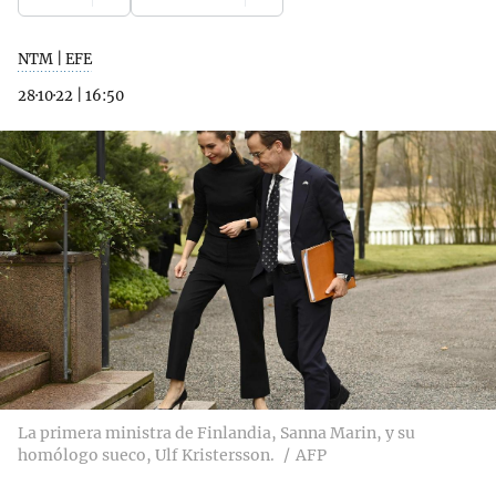
NTM | EFE
28·10·22
|
16:50
La primera ministra de Finlandia, Sanna Marin, y su
homólogo sueco, Ulf Kristersson.
AFP