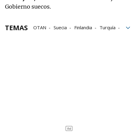
Gobierno suecos.
TEMAS
OTAN
Suecia
Finlandia
Turquía
Países nórdicos
Hungría