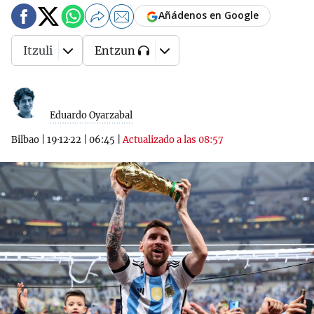
Añádenos en Google
Itzuli
Entzun
Eduardo Oyarzabal
Bilbao
|
19·12·22
|
06:45
|
Actualizado a las 08:57