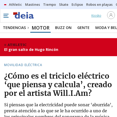
Athletic
Mastines
Tiempo
Skate
Eclipse
Robos en playas
Kiosko
MOTOR
TENDENCIAS
BUZZ ON
GENTE
MODA Y BEL
ATHLETIC
El gran salto de Hugo Rincón
MOVILIDAD ELÉCTRICA
¿Cómo es el triciclo eléctrico
‘que piensa y calcula’, creado
por el artista Will.I.Am?
Si piensas que la electricidad puede sonar ‘aburrida’,
presta atención a lo que se le ha ocurrido a uno de
los principales nombres del panorama de la música