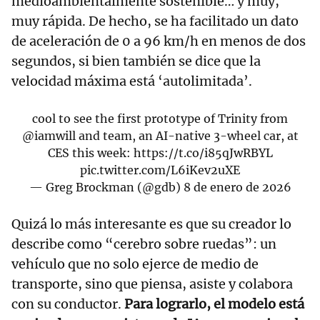
medioambientalmente sostenible… y muy,
muy rápida. De hecho, se ha facilitado un dato
de aceleración de 0 a 96 km/h en menos de dos
segundos, si bien también se dice que la
velocidad máxima está ‘autolimitada’.
cool to see the first prototype of Trinity from
@iamwill
and team, an AI-native 3-wheel car, at
CES this week:
https://t.co/i85qJwRBYL
pic.twitter.com/L6iKev2uXE
— Greg Brockman (@gdb)
8 de enero de 2026
Quizá lo más interesante es que su creador lo
describe como “cerebro sobre ruedas”: un
vehículo que no solo ejerce de medio de
transporte, sino que piensa, asiste y colabora
con su conductor.
Para lograrlo, el modelo está