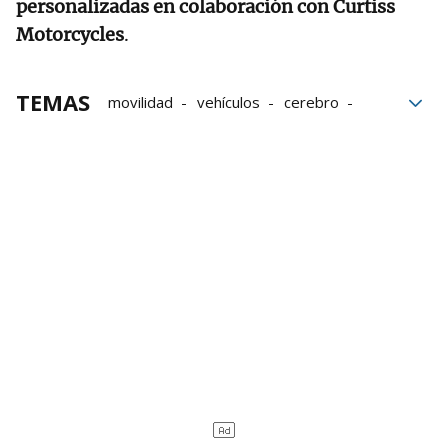
personalizadas en colaboración con Curtiss
Motorcycles
.
TEMAS
movilidad
vehículos
cerebro
Trabajo
tecnología
electricidad
inteligencia
pxve
Movilidad eléctrica