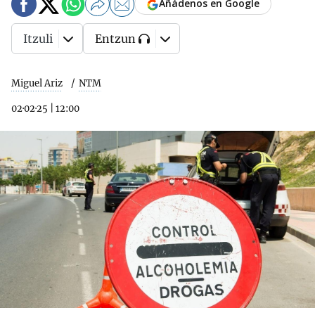
Añádenos en Google
Itzuli
Entzun
Miguel Ariz
NTM
02·02·25
|
12:00