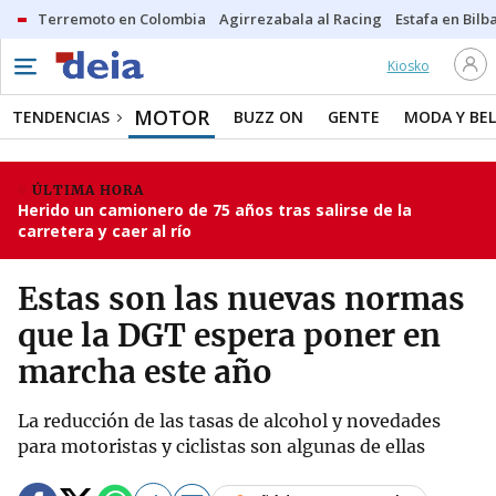
Terremoto en Colombia
Agirrezabala al Racing
Estafa en Bilb
Kiosko
MOTOR
TENDENCIAS
BUZZ ON
GENTE
MODA Y BEL
ÚLTIMA HORA
Herido un camionero de 75 años tras salirse de la
carretera y caer al río
Estas son las nuevas normas
que la DGT espera poner en
marcha este año
La reducción de las tasas de alcohol y novedades
para motoristas y ciclistas son algunas de ellas